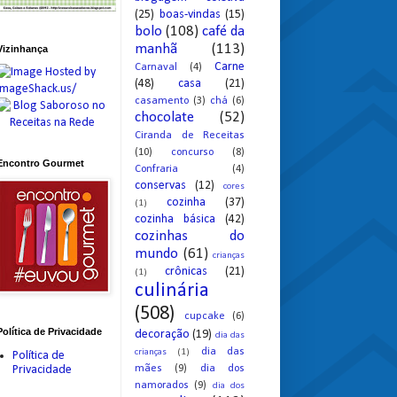
(25)
boas-vindas
(15)
bolo
(108)
café da
manhã
(113)
Vizinhança
Carne
Carnaval
(4)
(48)
casa
(21)
casamento
(3)
chá
(6)
chocolate
(52)
Ciranda de Receitas
(10)
concurso
(8)
Encontro Gourmet
Confraria
(4)
conservas
(12)
cores
cozinha
(37)
(1)
cozinha básica
(42)
cozinhas do
mundo
(61)
crianças
crônicas
(21)
(1)
culinária
(508)
cupcake
(6)
Política de Privacidade
decoração
(19)
dia das
dia das
crianças
(1)
Política de
mães
(9)
dia dos
Privacidade
namorados
(9)
dia dos