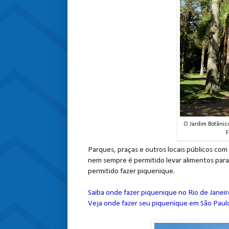
O Jardim Botânic
F
Parques, praças e outros locais públicos co
nem sempre é permitido levar alimentos para 
permitido fazer piquenique.
Saiba onde fazer piquenique no Rio de Janeir
Veja onde fazer seu piquenique em São Paul