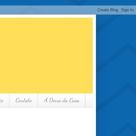
io
Contato
A Dona da Casa