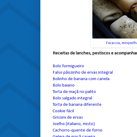
Focaccia, minijoelh
Receitas de lanches, pestiscos e acompanh
Bolo formigueiro
Falso pãozinho de ervas integral
Bolinho de banana com canela
Bolo baiano
Torta de maçã no palito
Bolo salgado integral
Torta de banana diferente
Cookie fácil
Grissini de ervas
Joelho (italiano, misto)
Cachorro-quente de forno
Geleia de maçã caseira