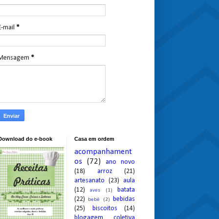
E-mail
*
Mensagem
*
Download do e-book
Casa em ordem
acompanhament
os
(72)
ano novo
(18)
arroz
(21)
artesanato
(23)
aula
(12)
batata
aves
(1)
(22)
bebidas
bebê
(2)
(25)
biscoitos
(14)
blogagem coletiva