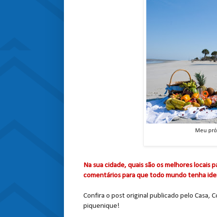
Meu próx
Na sua cidade, quais são os melhores locais 
comentários para que todo mundo tenha ideias 
Confira o post original publicado pelo Casa, C
piquenique!