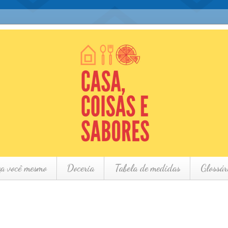
ça você mesmo
Doceria
Tabela de medidas
Glossár