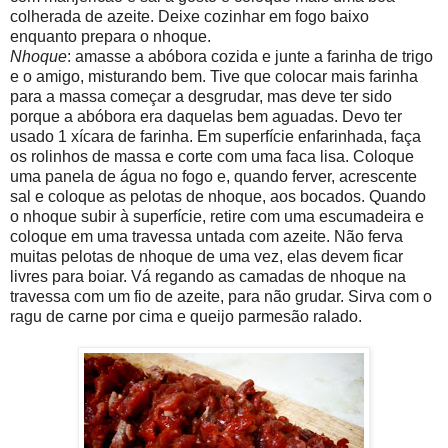
colherada de azeite. Deixe cozinhar em fogo baixo
enquanto prepara o nhoque.
Nhoque
: amasse a abóbora cozida e junte a farinha de trigo
e o amigo, misturando bem. Tive que colocar mais farinha
para a massa começar a desgrudar, mas deve ter sido
porque a abóbora era daquelas bem aguadas. Devo ter
usado 1 xícara de farinha. Em superfície enfarinhada, faça
os rolinhos de massa e corte com uma faca lisa. Coloque
uma panela de água no fogo e, quando ferver, acrescente
sal e coloque as pelotas de nhoque, aos bocados. Quando
o nhoque subir à superfície, retire com uma escumadeira e
coloque em uma travessa untada com azeite. Não ferva
muitas pelotas de nhoque de uma vez, elas devem ficar
livres para boiar. Vá regando as camadas de nhoque na
travessa com um fio de azeite, para não grudar. Sirva com o
ragu de carne por cima e queijo parmesão ralado.