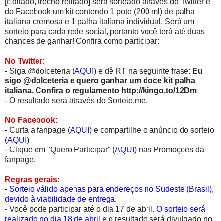
[Editado, trecho retirado] será sorteado através do Twitter e
do Facebook um kit contendo 1 pote (200 ml) de palha
italiana cremosa e 1 palha italiana individual. Será um
sorteio para cada rede social, portanto você terá até duas
chances de ganhar! Confira como participar:
No Twitter:
- Siga @dolceteria (
AQUI
) e dê RT na seguinte frase:
Eu
sigo @dolceteria e quero ganhar um doce kit palha
italiana. Confira o regulamento http://kingo.to/12Dm
- O resultado será através do Sorteie.me.
No Facebook:
- Curta a fanpage (
AQUI
) e compartilhe o anúncio do sorteio
(
AQUI
)
- Clique em "Quero Participar" (
AQUI
) nas Promoções da
fanpage.
Regras gerais:
-
Sorteio válido apenas para endereços no Sudeste (Brasil),
devido à viabilidade de entrega.
-
Você pode participar até o dia 17 de abril.
O sorteio será
realizado no dia 18 de abril
e o resultado será divulgado no