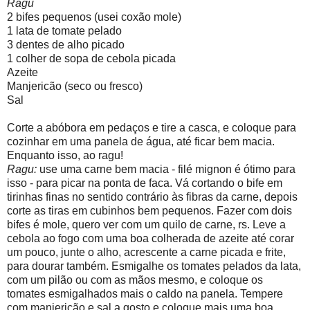
Ragu
2 bifes pequenos (usei coxão mole)
1 lata de tomate pelado
3 dentes de alho picado
1 colher de sopa de cebola picada
Azeite
Manjericão (seco ou fresco)
Sal
Corte a abóbora em pedaços e tire a casca, e coloque para
cozinhar em uma panela de água, até ficar bem macia.
Enquanto isso, ao ragu!
Ragu:
use uma carne bem macia - filé mignon é ótimo para
isso - para picar na ponta de faca. Vá cortando o bife em
tirinhas finas no sentido contrário às fibras da carne, depois
corte as tiras em cubinhos bem pequenos. Fazer com dois
bifes é mole, quero ver com um quilo de carne, rs. Leve a
cebola ao fogo com uma boa colherada de azeite até corar
um pouco, junte o alho, acrescente a carne picada e frite,
para dourar também. Esmigalhe os tomates pelados da lata,
com um pilão ou com as mãos mesmo, e coloque os
tomates esmigalhados mais o caldo na panela. Tempere
com manjericão e sal a gosto e coloque mais uma boa