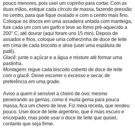
pouco menores, pois usei um copinho para cortar. Com as
duas mãos, estique cada círculo de massa, fazendo pressão
no centro, para que fique ovalado e com o centro mais fino.
Coloque os discos em uma assadeira untada com manteiga,
fure cada um com um garfo e leve ao forno pré-aquecido a
200° C, até dourar (aqui foram uns 15 min). Depois de
assados e frios, coloque uma colherzinha de doce de leite
em cima de cada biscoito e alise (usei uma espátula de
patê).
Glacê
: junte o açúcar e a água e misture até formar uma
pastinha.
Montagem
: regue cada biscoito coberto de doce de leite
com o glacê. Deixe escorrer o excesso e secar, de
preferência em uma grade.
Aviso a quem é sensível a cheiro de ovo: mesmo
peneirando as gemas, como é muita gema para pouca
massa, fica um cheiro de leve. Fiz meia receita, que rendeu
pouco. Usei doce de leite argentino, que é mais escuro e
encorpado, mas pode usar o doce de leite que quiser,
contanto que seja firme.