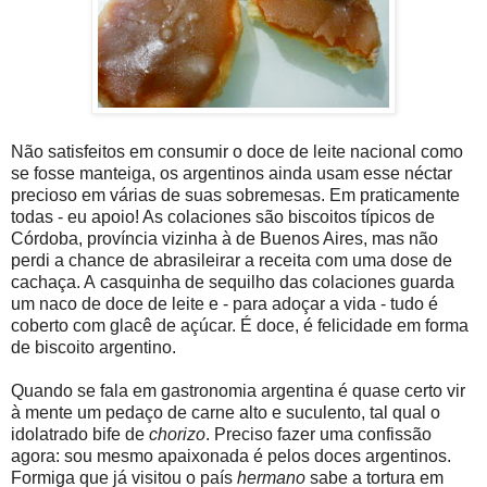
Não satisfeitos em consumir o doce de leite nacional como
se fosse manteiga, os argentinos ainda usam esse néctar
precioso em várias de suas sobremesas. Em praticamente
todas - eu apoio! As colaciones são biscoitos típicos de
Córdoba, província vizinha à de Buenos Aires, mas não
perdi a chance de abrasileirar a receita com uma dose de
cachaça. A casquinha de sequilho das colaciones guarda
um naco de doce de leite e - para adoçar a vida - tudo é
coberto com glacê de açúcar. É doce, é felicidade em forma
de biscoito argentino.
Quando se fala em gastronomia argentina é quase certo vir
à mente um pedaço de carne alto e suculento, tal qual o
idolatrado bife de
chorizo
. Preciso fazer uma confissão
agora: sou mesmo apaixonada é pelos doces argentinos.
Formiga que já visitou o país
hermano
sabe a tortura em