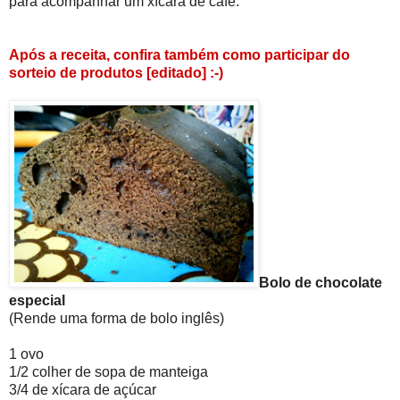
para acompanhar um xícara de café.
Após a receita, confira também como participar do
sorteio de produtos [editado] :-)
Bolo de chocolate
especial
(Rende uma forma de bolo inglês)
1 ovo
1/2 colher de sopa de manteiga
3/4 de xícara de açúcar