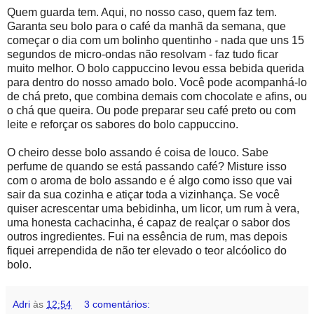
Quem guarda tem. Aqui, no nosso caso, quem faz tem.
Garanta seu bolo para o café da manhã da semana, que
começar o dia com um bolinho quentinho - nada que uns 15
segundos de micro-ondas não resolvam - faz tudo ficar
muito melhor. O bolo cappuccino levou essa bebida querida
para dentro do nosso amado bolo. Você pode acompanhá-lo
de chá preto, que combina demais com chocolate e afins, ou
o chá que queira. Ou pode preparar seu café preto ou com
leite e reforçar os sabores do bolo cappuccino.
O cheiro desse bolo assando é coisa de louco. Sabe
perfume de quando se está passando café? Misture isso
com o aroma de bolo assando e é algo como isso que vai
sair da sua cozinha e atiçar toda a vizinhança. Se você
quiser acrescentar uma bebidinha, um licor, um rum à vera,
uma honesta cachacinha, é capaz de realçar o sabor dos
outros ingredientes. Fui na essência de rum, mas depois
fiquei arrependida de não ter elevado o teor alcóolico do
bolo.
Adri
às
12:54
3 comentários: