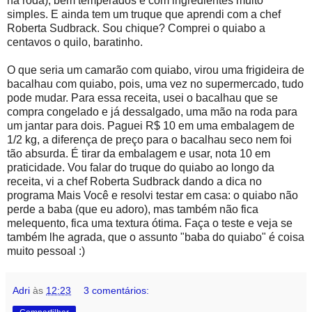
na roda), bem temperados e com ingredientes muito
simples. E ainda tem um truque que aprendi com a chef
Roberta Sudbrack. Sou chique? Comprei o quiabo a
centavos o quilo, baratinho.
O que seria um camarão com quiabo, virou uma frigideira de
bacalhau com quiabo, pois, uma vez no supermercado, tudo
pode mudar. Para essa receita, usei o bacalhau que se
compra congelado e já dessalgado, uma mão na roda para
um jantar para dois. Paguei R$ 10 em uma embalagem de
1/2 kg, a diferença de preço para o bacalhau seco nem foi
tão absurda. É tirar da embalagem e usar, nota 10 em
praticidade. Vou falar do truque do quiabo ao longo da
receita, vi a chef Roberta Sudbrack dando a dica no
programa Mais Você e resolvi testar em casa: o quiabo não
perde a baba (que eu adoro), mas também não fica
melequento, fica uma textura ótima. Faça o teste e veja se
também lhe agrada, que o assunto "baba do quiabo" é coisa
muito pessoal :)
Adri
às
12:23
3 comentários: