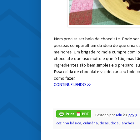
Nem precisa ser bolo de chocolate. Pode ser 
pessoas compartilham da ideia de que uma ca
melhores. Um brigadeiro mole cumpre com lou
chocolate que uso muito e que é tão, mas tão
ingredientes são bem simples e o preparo, su
Essa calda de chocolate vai deixar seu bolo c
como fazer.
CONTINUE LENDO >>
Postado por
Adri
às
22:28
cozinha básica
,
culinária
,
dicas
,
doce
,
lanches