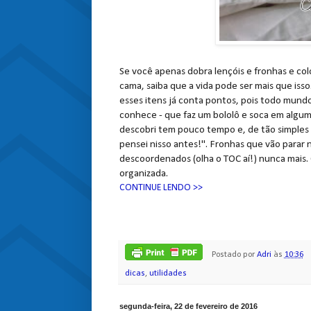
Se você apenas dobra lençóis e fronhas e co
cama, saiba que a vida pode ser mais que iss
esses itens já conta pontos, pois todo mund
conhece - que faz um bololô e soca em algum
descobri tem pouco tempo e, de tão simples 
pensei nisso antes!". Fronhas que vão parar
descoordenados (olha o TOC aí!) nunca mais. 
organizada.
CONTINUE LENDO >>
Postado por
Adri
às
10:36
dicas
,
utilidades
segunda-feira, 22 de fevereiro de 2016