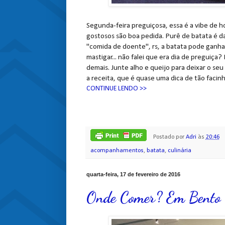
Segunda-feira preguiçosa, essa é a vibe de h
gostosos são boa pedida. Purê de batata é d
"comida de doente", rs, a batata pode ganha
mastigar... não falei que era dia de preguiça?
demais. Junte alho e queijo para deixar o s
a receita, que é quase uma dica de tão facinh
CONTINUE LENDO >>
Postado por
Adri
às
20:46
acompanhamentos
,
batata
,
culinária
quarta-feira, 17 de fevereiro de 2016
Onde Comer? Em Bento G