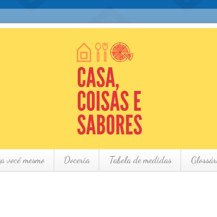
ça você mesmo
Doceria
Tabela de medidas
Glossár