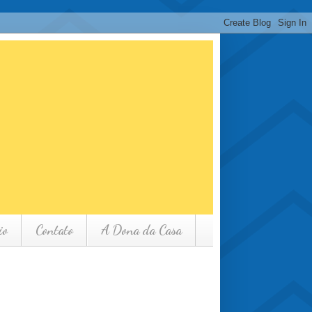
io
Contato
A Dona da Casa