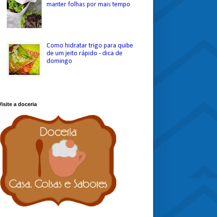
manter folhas por mais tempo
Como hidratar trigo para quibe
de um jeito rápido - dica de
domingo
Visite a doceria