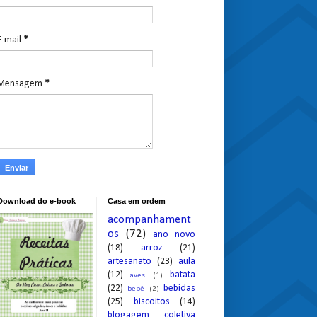
E-mail
*
Mensagem
*
Download do e-book
Casa em ordem
acompanhament
os
(72)
ano novo
(18)
arroz
(21)
artesanato
(23)
aula
(12)
batata
aves
(1)
(22)
bebidas
bebê
(2)
(25)
biscoitos
(14)
blogagem coletiva