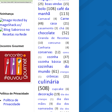
(25)
boas-vindas
(15)
bolo
(108)
café da
manhã
(113)
Vizinhança
Carne
Carnaval
(4)
(48)
casa
(21)
casamento
(3)
chá
(6)
chocolate
(52)
Ciranda de Receitas
(10)
concurso
(8)
Encontro Gourmet
Confraria
(4)
conservas
(12)
cores
cozinha
(37)
(1)
cozinha básica
(42)
cozinhas do
mundo
(61)
crianças
crônicas
(21)
(1)
culinária
(508)
cupcake
(6)
Política de Privacidade
decoração
(19)
dia das
dia das
crianças
(1)
Política de
mães
(9)
dia dos
Privacidade
namorados
(9)
dia dos