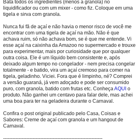
Bata todos os ingredientes (menos a granola) no
liquidificador ou com um mixer - como fiz. Coloque em uma
tigela e sirva com granola.
Nunca fui fã de açaí e não havia o menor risco de você me
encontrar com uma tigela de açaí na mão. Não é que
achava ruim, só não achava bom, se é que me entende. Vi
esse açaí na caixinha da Amazoo no supermercado e trouxe
para experimentar, mais por curiosidade que por qualquer
outra coisa. Ele é um líquido bem consistente e, após
deixado algum tempo no congelador - nem precisa congelar
totalmente - e batido, vira um açaí cremoso para comer na
tigela, geladinho. Viciei. Fora que é limpinho, né? Comprei
a versão guaraná, já vem adoçado e pode ser consumido
puro, com granola, batido com frutas etc. Conheça
AQUI
o
produto. Não ganhei um centavo para falar dele, mas achei
uma boa para ter na geladeira durante o Carnaval.
Confira o post original publicado pelo Casa, Coisas e
Sabores: Creme de açaí com granola e um hangout de
Carnaval.
----------------------------------------------------------------