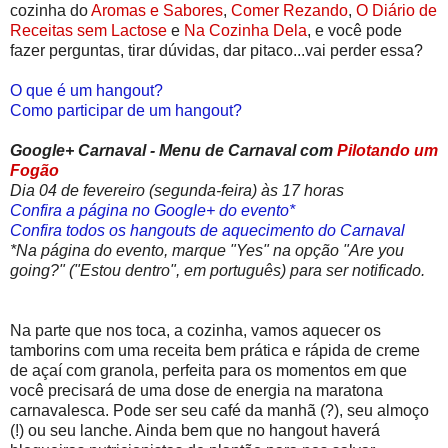
cozinha do
Aromas e Sabores
,
Comer Rezando
,
O Diário de
Receitas sem Lactose
e
Na Cozinha Dela
, e você pode
fazer perguntas, tirar dúvidas, dar pitaco...vai perder essa?
O que é um hangout?
Como participar de um hangout?
Google+ Carnaval - Menu de Carnaval com
Pilotando um
Fogão
Dia 04 de fevereiro (segunda-feira) às 17 horas
Confira a página no Google+ do evento*
Confira todos os hangouts de aquecimento do Carnaval
*Na página do evento, marque "Yes" na opção "Are you
going?" ("Estou dentro", em português) para ser notificado.
Na parte que nos toca, a cozinha, vamos aquecer os
tamborins com uma receita bem prática e rápida de creme
de açaí com granola, perfeita para os momentos em que
você precisará de uma dose de energia na maratona
carnavalesca. Pode ser seu café da manhã (?), seu almoço
(!) ou seu lanche. Ainda bem que no hangout haverá