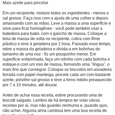
Mais azeite para pincelar
Em um recipiente, misture todos os ingredientes - menos o
sal grosso. Faça isso com a ajuda de uma colher e depois
amassando com as mãos. Leve a massa a uma superfície e
sove para ficar homogêneo - você pode também usar a
batedeira para bater, com o gancho de massa. Coloque a
bola de massa de volta no recipiente, cubra com filme
plástico e leve à geladeira por 1 hora. Passado esse tempo,
retire a massa da geladeira e divida-a em bolinhas do
tamanho de uma noz - fiz um pouquinho menor. Em
superfície enfarinhada, faça um rolinho com cada bolinha e
estique-o com um rolo de massa, formando uma "língua", o
mais fino que conseguir. Coloque os biscoitos em assadeira
forrada com papel manteiga, pincele cada um com bastante
azeite, polvilhe sal grosso e leve a forno médio preaquecido
por 7 a 10 minutos, até dourar.
Antes de achar essa receita, estive procurando uma de
biscotti salgado. Lembro de há tempos ter visto várias
receitas por aí, mas não guardei nenhuma e, quando quis,
não achei. Alguma alma caridosa tem uma boa receita de