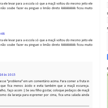
a ele levar para a escola só que a maçã voltou do mesmo jeito ele
ão soube fazer eu pinguei o limão direto kkkkkkkkkk ficou muito
9:48
a ele levar para a escola só que a maçã voltou do mesmo jeito ele
ão soube fazer eu pinguei o limão direto kkkkkkkkkk ficou muito
16 às 10:15
a esse "problema" em um comentário acima. Para comer a fruta in
ja que fica menos ácido e evita também que a maçã escureça.
lho, faço assim :) Se seu filho gostar, coloque pedaços de maçã
gomo da laranja para espremer por cima, fica uma salada ainda