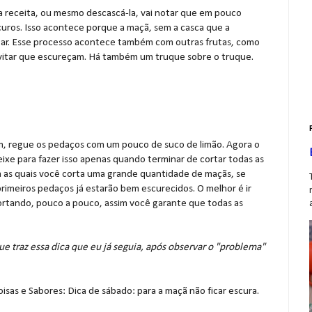
ma receita, ou mesmo descascá-la, vai notar que em pouco
uros. Isso acontece porque a maçã, sem a casca que a
 ar. Esse processo acontece também com outras frutas, como
evitar que escureçam. Há também um truque sobre o truque.
em, regue os pedaços com um pouco de suco de limão. Agora o
ixe para fazer isso apenas quando terminar de cortar todas as
a as quais você corta uma grande quantidade de maçãs, se
primeiros pedaços já estarão bem escurecidos. O melhor é ir
ortando, pouco a pouco, assim você garante que todas as
e traz essa dica que eu já seguia, após observar o "problema"
oisas e Sabores: Dica de sábado: para a maçã não ficar escura.