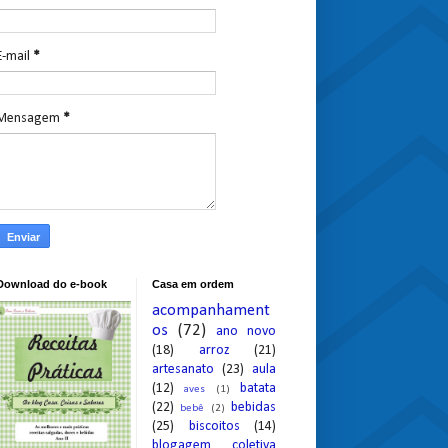
E-mail
*
Mensagem
*
Download do e-book
Casa em ordem
acompanhament
os
(72)
ano novo
(18)
arroz
(21)
artesanato
(23)
aula
(12)
batata
aves
(1)
(22)
bebidas
bebê
(2)
(25)
biscoitos
(14)
blogagem coletiva