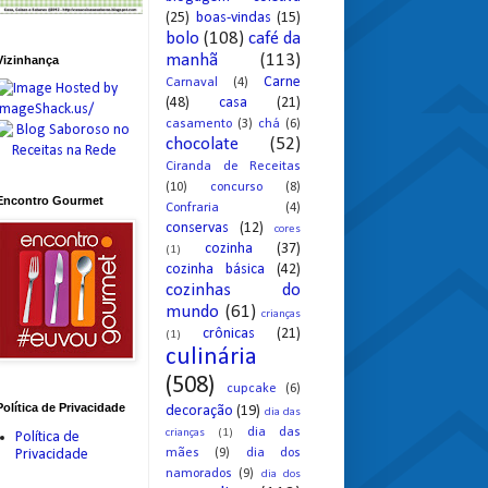
(25)
boas-vindas
(15)
bolo
(108)
café da
manhã
(113)
Vizinhança
Carne
Carnaval
(4)
(48)
casa
(21)
casamento
(3)
chá
(6)
chocolate
(52)
Ciranda de Receitas
(10)
concurso
(8)
Encontro Gourmet
Confraria
(4)
conservas
(12)
cores
cozinha
(37)
(1)
cozinha básica
(42)
cozinhas do
mundo
(61)
crianças
crônicas
(21)
(1)
culinária
(508)
cupcake
(6)
Política de Privacidade
decoração
(19)
dia das
dia das
crianças
(1)
Política de
mães
(9)
dia dos
Privacidade
namorados
(9)
dia dos