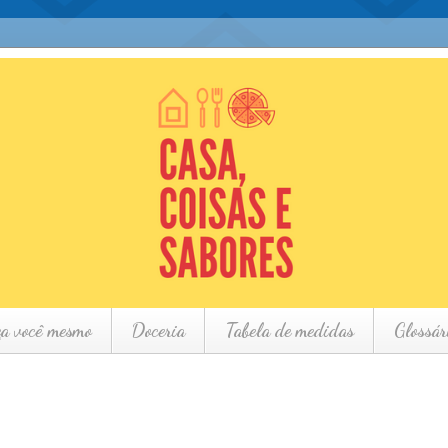
ça você mesmo
Doceria
Tabela de medidas
Glossár