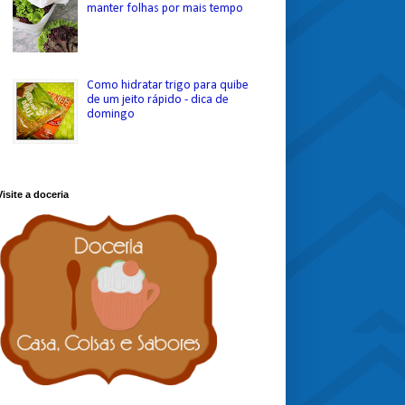
manter folhas por mais tempo
Como hidratar trigo para quibe
de um jeito rápido - dica de
domingo
Visite a doceria