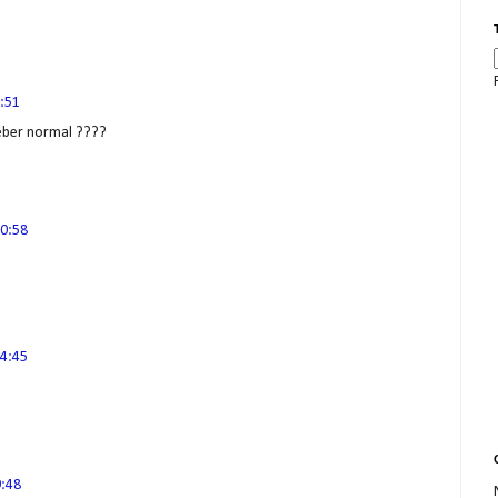
:51
eber normal ????
0:58
4:45
9:48