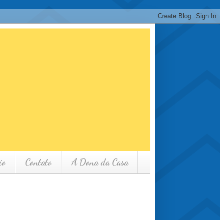
io
Contato
A Dona da Casa