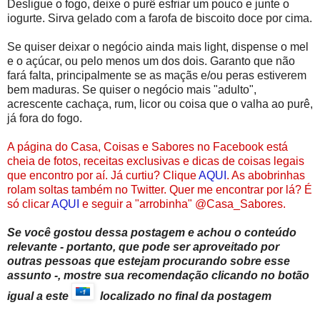
Desligue o fogo, deixe o purê esfriar um pouco e junte o
iogurte. Sirva gelado com a farofa de biscoito doce por cima.
Se quiser deixar o negócio ainda mais light, dispense o mel
e o açúcar, ou pelo menos um dos dois. Garanto que não
fará falta, principalmente se as maçãs e/ou peras estiverem
bem maduras. Se quiser o negócio mais "adulto",
acrescente cachaça, rum, licor ou coisa que o valha ao purê,
já fora do fogo.
A página do Casa, Coisas e Sabores no Facebook está
cheia de fotos, receitas exclusivas e dicas de coisas legais
que encontro por aí. Já curtiu? Clique
AQUI
. As abobrinhas
rolam soltas também no Twitter. Quer me encontrar por lá? É
só clicar
AQUI
e seguir a "arrobinha" @Casa_Sabores.
Se você gostou dessa postagem e achou o conteúdo
relevante - portanto, que pode ser aproveitado por
outras pessoas que estejam procurando sobre esse
assunto -, mostre sua recomendação clicando no botão
igual a este
localizado no final da postagem