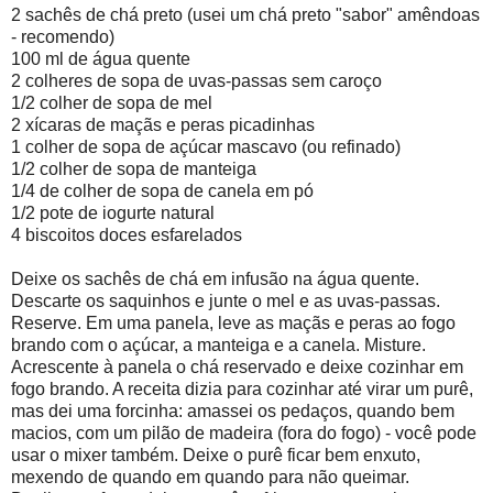
2 sachês de chá preto (usei um chá preto "sabor" amêndoas
- recomendo)
100 ml de água quente
2 colheres de sopa de uvas-passas sem caroço
1/2 colher de sopa de mel
2 xícaras de maçãs e peras picadinhas
1 colher de sopa de açúcar mascavo (ou refinado)
1/2 colher de sopa de manteiga
1/4 de colher de sopa de canela em pó
1/2 pote de iogurte natural
4 biscoitos doces esfarelados
Deixe os sachês de chá em infusão na água quente.
Descarte os saquinhos e junte o mel e as uvas-passas.
Reserve. Em uma panela, leve as maçãs e peras ao fogo
brando com o açúcar, a manteiga e a canela. Misture.
Acrescente à panela o chá reservado e deixe cozinhar em
fogo brando. A receita dizia para cozinhar até virar um purê,
mas dei uma forcinha: amassei os pedaços, quando bem
macios, com um pilão de madeira (fora do fogo) - você pode
usar o mixer também. Deixe o purê ficar bem enxuto,
mexendo de quando em quando para não queimar.