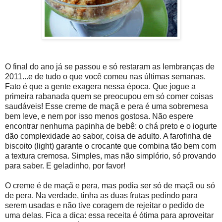
O final do ano já se passou e só restaram as lembranças de
2011...e de tudo o que você comeu nas últimas semanas.
Fato é que a gente exagera nessa época. Que jogue a
primeira rabanada quem se preocupou em só comer coisas
saudáveis! Esse creme de maçã e pera é uma sobremesa
bem leve, e nem por isso menos gostosa. Não espere
encontrar nenhuma papinha de bebê: o chá preto e o iogurte
dão complexidade ao sabor, coisa de adulto. A farofinha de
biscoito (light) garante o crocante que combina tão bem com
a textura cremosa. Simples, mas não simplório, só provando
para saber. E geladinho, por favor!
O creme é de maçã e pera, mas podia ser só de maçã ou só
de pera. Na verdade, tinha as duas frutas pedindo para
serem usadas e não tive coragem de rejeitar o pedido de
uma delas. Fica a dica: essa receita é ótima para aproveitar