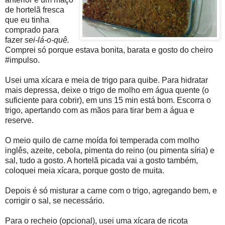
de hortelã fresca
que eu tinha
comprado para
fazer
sei-lá-o-quê.
Comprei só porque estava bonita, barata e gosto do cheiro
#impulso.
Usei uma xícara e meia de trigo para quibe. Para hidratar
mais depressa, deixe o trigo de molho em água quente (o
suficiente para cobrir), em uns 15 min está bom. Escorra o
trigo, apertando com as mãos para tirar bem a água e
reserve.
O meio quilo de carne moída foi temperada com molho
inglês, azeite, cebola, pimenta do reino (ou pimenta síria) e
sal, tudo a gosto. A hortelã picada vai a gosto também,
coloquei meia xícara, porque gosto de muita.
Depois é só misturar a carne com o trigo, agregando bem, e
corrigir o sal, se necessário.
Para o recheio (opcional), usei uma xícara de ricota