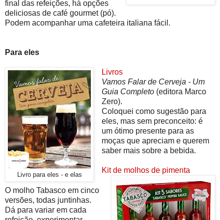
final das refeições, há opções
deliciosas de café gourmet (pó).
Podem acompanhar uma cafeteira italiana fácil.
Para eles
Livros
Vamos Falar de Cerveja - Um
Guia Completo
(editora Marco
Zero).
Coloquei como sugestão para
eles, mas sem preconceito: é
um ótimo presente para as
moças que apreciam e querem
saber mais sobre a bebida.
Kit de molhos de pimenta
Livro para eles - e elas
O molho Tabasco em cinco
versões, todas juntinhas.
Dá para variar em cada
refeição, experimentar