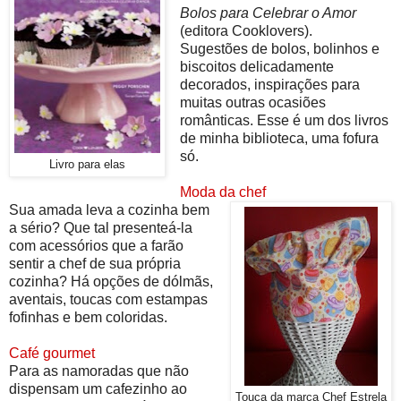
Bolos para Celebrar o Amor
(editora Cooklovers).
Sugestões de bolos, bolinhos e
biscoitos delicadamente
decorados, inspirações para
muitas outras ocasiões
românticas. Esse é um dos livros
de minha biblioteca, uma fofura
só.
Livro para elas
Moda da chef
Sua amada leva a cozinha bem
a sério? Que tal presenteá-la
com acessórios que a farão
sentir a chef de sua própria
cozinha? Há opções de dólmãs,
aventais, toucas com estampas
fofinhas e bem coloridas.
Café gourmet
Para as namoradas que não
dispensam um cafezinho ao
Touca da marca Chef Estrela