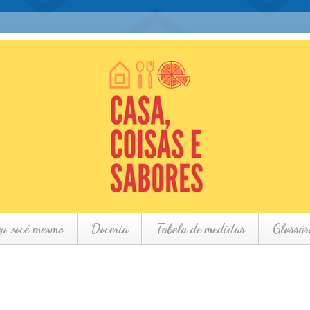
ça você mesmo
Doceria
Tabela de medidas
Glossár