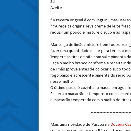
Sal
Azeite
*A receita original é com linguini, mas usei e
**A receita original leva creme de leite fresc
reduzir um pouco e misture o suco e as raspa
Manteiga de limão: misture bem todos os ing
fazer uma quantidade maior para ter essa ma
Tempere as tiras de bife com sal e pimenta d
Faça o molho branco conforme a receita indic
de limão (prove antes de colocar o suco todo
fogo baixo e acrescente pimenta do reino. Ace
nesse molho.
O último passo é cozinhar a massa em água fer
Escorra o macarrão e tempere-o com a mantei
o macarrão temperado com o molho de tiras 
---------------------------
Mais uma novidade de Páscoa na
Doceria Cas
sucesso no seu almoço de Páscoa. Encomend