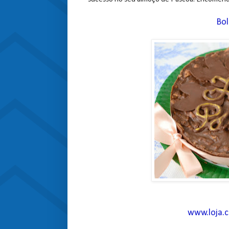
Bol
www.loja.c