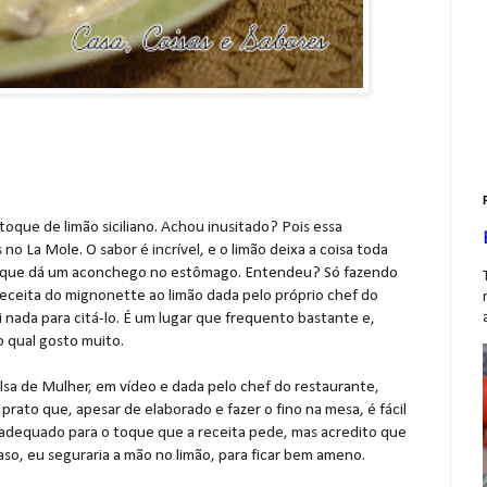
toque de limão siciliano. Achou inusitado? Pois essa
o La Mole. O sabor é incrível, e o limão deixa a coisa toda
a, que dá um aconchego no estômago. Entendeu? Só fazendo
receita do mignonette ao limão dada pelo próprio chef do
i nada para citá-lo. É um lugar que frequento bastante e,
do qual gosto muito.
lsa de Mulher, em vídeo e dada pelo chef do restaurante,
rato que, apesar de elaborado e fazer o fino na mesa, é fácil
is adequado para o toque que a receita pede, mas acredito que
aso, eu seguraria a mão no limão, para ficar bem ameno.