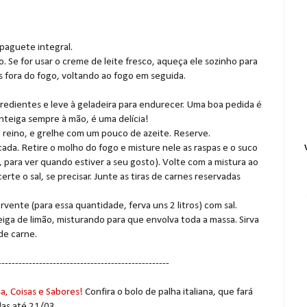
spaguete integral.
o. Se for usar o creme de leite fresco, aqueça ele sozinho para
s fora do fogo, voltando ao fogo em seguida.
redientes e leve à geladeira para endurecer. Uma boa pedida é
nteiga sempre à mão, é uma delícia!
o reino, e grelhe com um pouco de azeite. Reserve.
ada. Retire o molho do fogo e misture nele as raspas e o suco
, para ver quando estiver a seu gosto). Volte com a mistura ao
rte o sal, se precisar. Junte as tiras de carnes reservadas
vente (para essa quantidade, ferva uns 2 litros) com sal.
ga de limão, misturando para que envolva toda a massa. Sirva
de carne.
--------------------------------------------------
a, Coisas e Sabores!
Confira o bolo de palha italiana, que fará
as até 21/03.