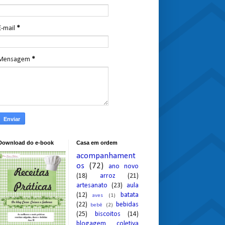
E-mail
*
Mensagem
*
Download do e-book
Casa em ordem
acompanhament
os
(72)
ano novo
(18)
arroz
(21)
artesanato
(23)
aula
(12)
batata
aves
(1)
(22)
bebidas
bebê
(2)
(25)
biscoitos
(14)
blogagem coletiva