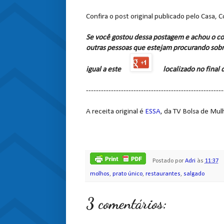
Confira o post original publicado pelo Casa, 
Se você gostou dessa postagem e achou o co
outras pessoas que estejam procurando sobr
igual a este
localizado no final
-------------------------------------------------------
A receita original é
ESSA
, da TV Bolsa de Mulh
Postado por
Adri
às
11:37
molhos
,
prato único
,
restaurantes
,
salgado
3 comentários: