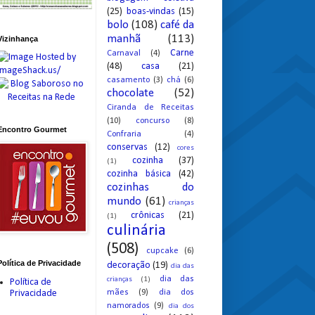
(25)
boas-vindas
(15)
bolo
(108)
café da
manhã
(113)
Vizinhança
Carne
Carnaval
(4)
(48)
casa
(21)
casamento
(3)
chá
(6)
chocolate
(52)
Ciranda de Receitas
(10)
concurso
(8)
Encontro Gourmet
Confraria
(4)
conservas
(12)
cores
cozinha
(37)
(1)
cozinha básica
(42)
cozinhas do
mundo
(61)
crianças
crônicas
(21)
(1)
culinária
(508)
cupcake
(6)
Política de Privacidade
decoração
(19)
dia das
dia das
crianças
(1)
Política de
mães
(9)
dia dos
Privacidade
namorados
(9)
dia dos