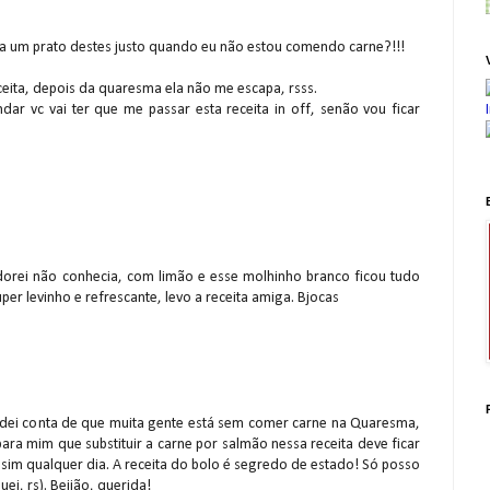
ca um prato destes justo quando eu não estou comendo carne?!!!
eita, depois da quaresma ela não me escapa, rsss.
r vc vai ter que me passar esta receita in off, senão vou ficar
orei não conhecia, com limão e esse molhinho branco ficou tudo
er levinho e refrescante, levo a receita amiga. Bjocas
dei conta de que muita gente está sem comer carne na Quaresma,
ara mim que substituir a carne por salmão nessa receita deve ficar
ssim qualquer dia. A receita do bolo é segredo de estado! Só posso
uei, rs). Beijão, querida!