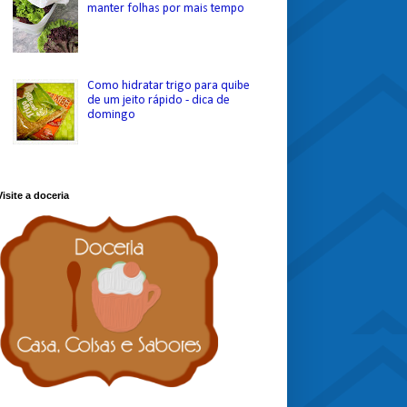
manter folhas por mais tempo
Como hidratar trigo para quibe
de um jeito rápido - dica de
domingo
Visite a doceria