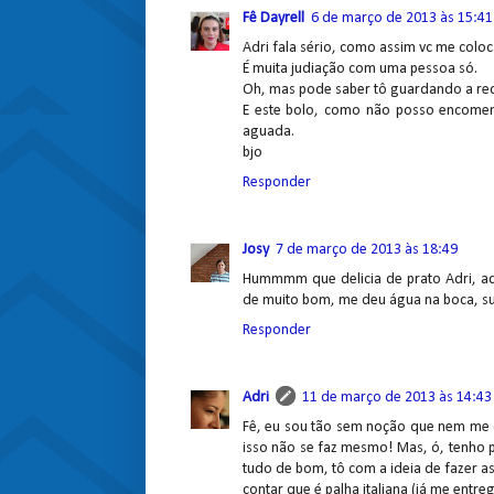
Fê Dayrell
6 de março de 2013 às 15:41
Adri fala sério, como assim vc me colo
É muita judiação com uma pessoa só.
Oh, mas pode saber tô guardando a rec
E este bolo, como não posso encomenda
aguada.
bjo
Responder
Josy
7 de março de 2013 às 18:49
Hummmm que delicia de prato Adri, ad
de muito bom, me deu água na boca, sup
Responder
Adri
11 de março de 2013 às 14:43
Fê, eu sou tão sem noção que nem me 
isso não se faz mesmo! Mas, ó, tenho p
tudo de bom, tô com a ideia de fazer a
contar que é palha italiana (já me entreg