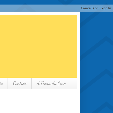
io
Contato
A Dona da Casa