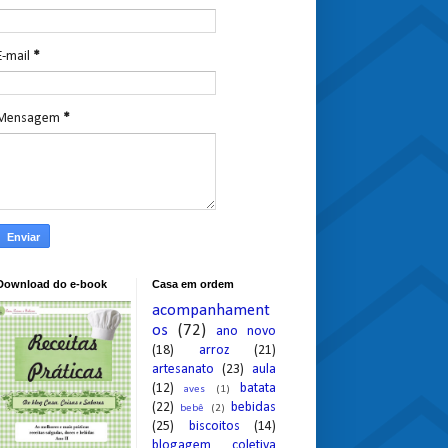
E-mail
*
Mensagem
*
Download do e-book
Casa em ordem
acompanhament
os
(72)
ano novo
(18)
arroz
(21)
artesanato
(23)
aula
(12)
batata
aves
(1)
(22)
bebidas
bebê
(2)
(25)
biscoitos
(14)
blogagem coletiva