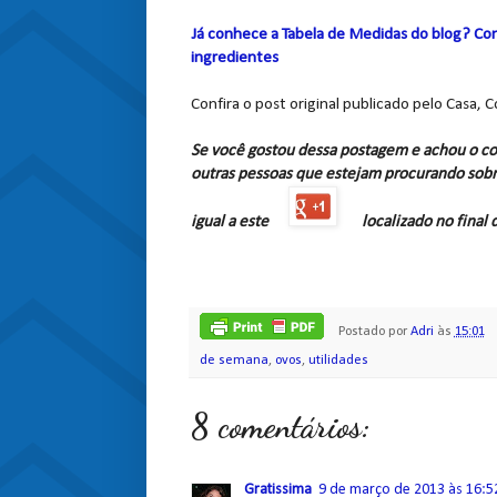
Já conhece a Tabela de Medidas do blog? Con
ingredientes
Confira o post original publicado pelo Casa, 
Se você gostou dessa postagem e achou o co
outras pessoas que estejam procurando sobr
igual a este
localizado no final
Postado por
Adri
às
15:01
de semana
,
ovos
,
utilidades
8 comentários:
Gratissima
9 de março de 2013 às 16:5