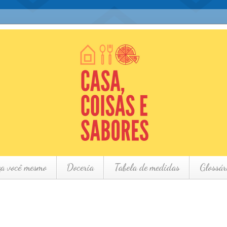
ça você mesmo
Doceria
Tabela de medidas
Glossár