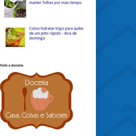
manter folhas por mais tempo
Como hidratar trigo para quibe
de um jeito rápido - dica de
domingo
Visite a doceria