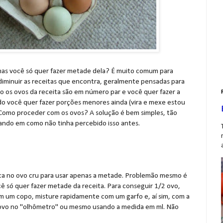
mas você só quer fazer metade dela? É muito comum para
iminuir as receitas que encontra, geralmente pensadas para
os ovos da receita são em número par e você quer fazer a
ndo você quer fazer porções menores ainda (vira e mexe estou
. Como proceder com os ovos? A solução é bem simples, tão
nsando em como não tinha percebido isso antes.
aca no ovo cru para usar apenas a metade. Problemão mesmo é
cê só quer fazer metade da receita. Para conseguir 1/2 ovo,
em um copo, misture rapidamente com um garfo e, aí sim, com a
o ovo no "olhômetro" ou mesmo usando a medida em ml. Não