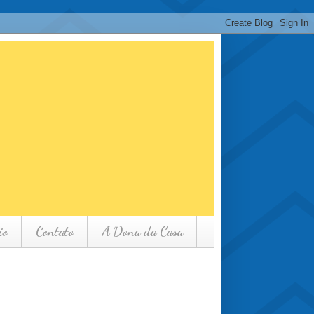
io
Contato
A Dona da Casa