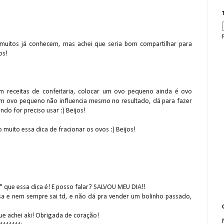
muitos já conhecem, mas achei que seria bom compartilhar para
os!
 em receitas de confeitaria, colocar um ovo pequeno ainda é ovo
um ovo pequeno não influencia mesmo no resultado, dá para fazer
do for preciso usar :) Beijos!
muito essa dica de fracionar os ovos :) Beijos!
" que essa dica é! E posso falar? SALVOU MEU DIA!!
a e nem sempre sai td, e não dá pra vender um bolinho passado,
ue achei aki! Obrigada de coração!