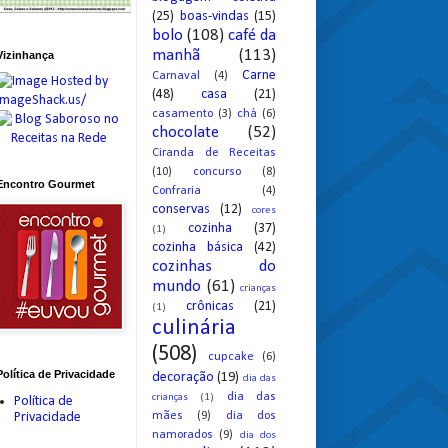
(25)
boas-vindas
(15)
bolo
(108)
café da
manhã
(113)
Vizinhança
Carne
Carnaval
(4)
(48)
casa
(21)
casamento
(3)
chá
(6)
chocolate
(52)
Ciranda de Receitas
(10)
concurso
(8)
Encontro Gourmet
Confraria
(4)
conservas
(12)
cores
cozinha
(37)
(1)
cozinha básica
(42)
cozinhas do
mundo
(61)
crianças
crônicas
(21)
(1)
culinária
(508)
cupcake
(6)
Política de Privacidade
decoração
(19)
dia das
dia das
crianças
(1)
Política de
mães
(9)
dia dos
Privacidade
namorados
(9)
dia dos