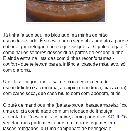
Já tinha falado aqui no blog que, na minha opinião,
esconde-se tudo. É só escolher o vegetal candidato a purê e
cobrir algum refogadinho do que se queira. O pulo do gato é
combinar os sabores dessas duas partes do escondidinho.
E ainda entra na lista das comidinhas reconfortantes -
confort
- que te levam para a infância, casa de mãe, avó, só
com o aroma.
Um clássico que nunca sai de moda em matéria de
escondidinho é a combinação aipim (mandioca, macaxeira)
com carne seca, que casa muito bem com abóbora, aliás.
O purê de mandioquinha (batata-baroa, batata amarela) fica
uma delícia combinado com um refogado de linguiça
acebolada. Já escondi até peixe, como podem ver
AQUI
. Os
vegetarianos podem esconder um mix de legumes em
lascas refogados, ou uma camponata de beringela e