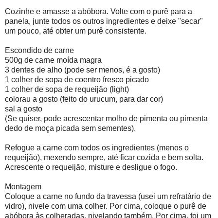
Cozinhe e amasse a abóbora. Volte com o purê para a
panela, junte todos os outros ingredientes e deixe "secar"
um pouco, até obter um purê consistente.
Escondido de carne
500g de carne moída magra
3 dentes de alho (pode ser menos, é a gosto)
1 colher de sopa de coentro fresco picado
1 colher de sopa de requeijão (light)
colorau a gosto (feito do urucum, para dar cor)
sal a gosto
(Se quiser, pode acrescentar molho de pimenta ou pimenta
dedo de moça picada sem sementes).
Refogue a carne com todos os ingredientes (menos o
requeijão), mexendo sempre, até ficar cozida e bem solta.
Acrescente o requeijão, misture e desligue o fogo.
Montagem
Coloque a carne no fundo da travessa (usei um refratário de
vidro), nivele com uma colher. Por cima, coloque o purê de
abóbora às colheradas, nivelando também. Por cima, foi um