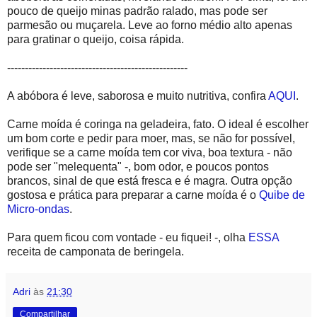
pouco de queijo minas padrão ralado, mas pode ser
parmesão ou muçarela. Leve ao forno médio alto apenas
para gratinar o queijo, coisa rápida.
---------------------------------------------------
A abóbora é leve, saborosa e muito nutritiva, confira
AQUI
.
Carne moída é coringa na geladeira, fato. O ideal é escolher
um bom corte e pedir para moer, mas, se não for possível,
verifique se a carne moída tem cor viva, boa textura - não
pode ser "melequenta" -, bom odor, e poucos pontos
brancos, sinal de que está fresca e é magra. Outra opção
gostosa e prática para preparar a carne moída é o
Quibe de
Micro-ondas
.
Para quem ficou com vontade - eu fiquei! -, olha
ESSA
receita de camponata de beringela.
Adri
às
21:30
Compartilhar