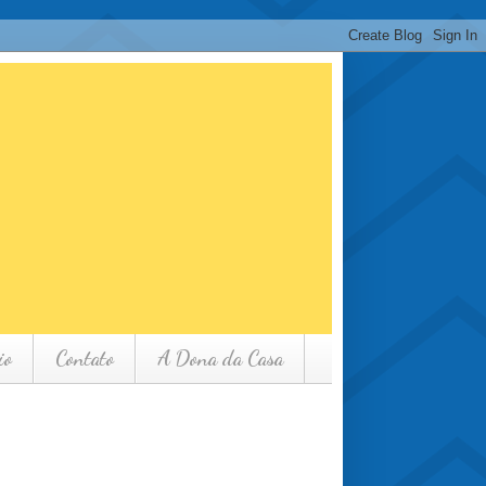
io
Contato
A Dona da Casa