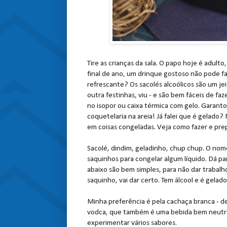
Tire as crianças da sala. O papo hoje é adult
final de ano, um drinque gostoso não pode fal
refrescante? Os sacolés alcoólicos são um jei
outra festinhas, viu - e são bem fáceis de faze
no isopor ou caixa térmica com gelo. Garant
coquetelaria na areia! Já falei que é gelado
em coisas congeladas. Veja como fazer e pre
Sacolé, dindim, geladinho, chup chup. O nome
saquinhos para congelar algum líquido. Dá par
abaixo são bem simples, para não dar trabal
saquinho, vai dar certo. Tem álcool e é gelad
Minha preferência é pela cachaça branca - de
vodca, que também é uma bebida bem neutra
experimentar vários sabores.