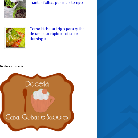
manter folhas por mais tempo
Como hidratar trigo para quibe
de um jeito rápido - dica de
domingo
Visite a doceria