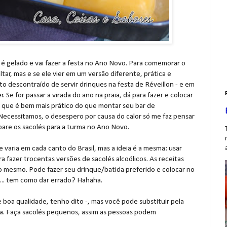
o, é gelado e vai fazer a festa no Ano Novo. Para comemorar o
tar, mas e se ele vier em um versão diferente, prática e
to descontraído de servir drinques na festa de Réveillon - e em
r. Se for passar a virada do ano na praia, dá para fazer e colocar
o que é bem mais prático do que montar seu bar de
? Necessitamos, o desespero por causa do calor só me faz pensar
pare os sacolés para a turma no Ano Novo.
 varia em cada canto do Brasil, mas a ideia é a mesma: usar
a fazer trocentas versões de sacolés alcoólicos. As receitas
ho mesmo. Pode fazer seu drinque/batida preferido e colocar no
o... tem como dar errado? Hahaha.
 boa qualidade, tenho dito -, mas você pode substituir pela
. Faça sacolés pequenos, assim as pessoas podem