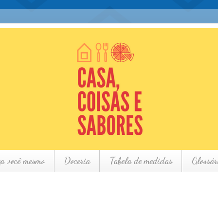
ça você mesmo
Doceria
Tabela de medidas
Glossár