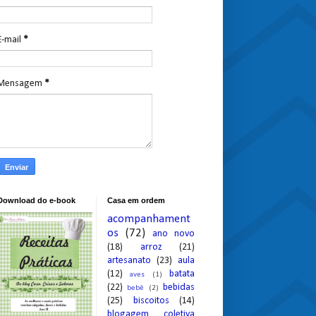
E-mail
*
Mensagem
*
Download do e-book
Casa em ordem
acompanhament
os
(72)
ano novo
(18)
arroz
(21)
artesanato
(23)
aula
(12)
batata
aves
(1)
(22)
bebidas
bebê
(2)
(25)
biscoitos
(14)
blogagem coletiva