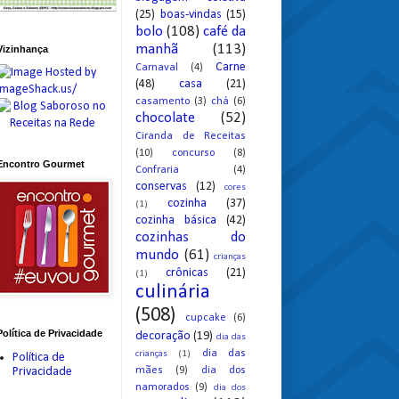
(25)
boas-vindas
(15)
bolo
(108)
café da
manhã
(113)
Vizinhança
Carne
Carnaval
(4)
(48)
casa
(21)
casamento
(3)
chá
(6)
chocolate
(52)
Ciranda de Receitas
(10)
concurso
(8)
Encontro Gourmet
Confraria
(4)
conservas
(12)
cores
cozinha
(37)
(1)
cozinha básica
(42)
cozinhas do
mundo
(61)
crianças
crônicas
(21)
(1)
culinária
(508)
cupcake
(6)
Política de Privacidade
decoração
(19)
dia das
dia das
crianças
(1)
Política de
mães
(9)
dia dos
Privacidade
namorados
(9)
dia dos