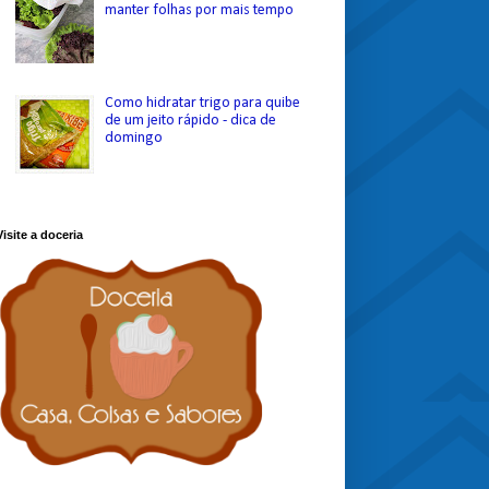
manter folhas por mais tempo
Como hidratar trigo para quibe
de um jeito rápido - dica de
domingo
Visite a doceria