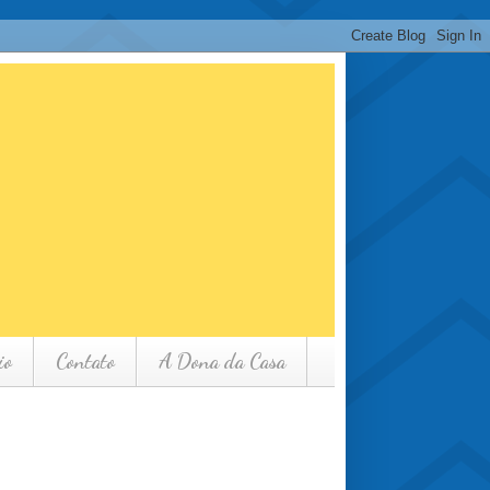
io
Contato
A Dona da Casa