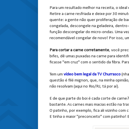
Para um resultado melhor na receita, o idea
Retire a carne resfriada e deixe por 30 minuto
quente: a gente não quer proliferação de bac
congelada, descongele na geladeira, dentro d
função descongelar do micro-ondas. Uma vez
recomendável congelar de no
vo! Por isso, u
Para cortar a carne corretamente
, você prec
bifes, dê umas puxadas na carne para identifi
ficasse "em cruz" com o sentido da fibra. Para
Tem um
vídeo bem legal da TV Churrasco
(nha
questão é filé mignon, que, na minha opinião,
não resolvam (aqui no Rio/RJ, tá por aí).
E de que parte do boi é cada corte de carne?
bastante. As carnes mais macias estão na tras
O patinho, por exemplo, fica ali vizinho com 
E tinha o maior "preconceito" com patinho! 