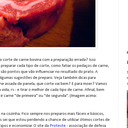
 corte de carne bovina com a preparação errada? Isso
reparar cada tipo de corte, como fatiar os pedaços de carne,
. são pontos que vão influenciar no resultado do prato. A
 algumas sugestões de preparo. Veja também dicas para
rne assada de panela, que corte vai bem? E para moer? Vamos
ida, rs - e tirar o melhor de cada tipo de carne. Afinal, bem
 é carne "de primeira" ou "de segunda". (Imagem acima:
 na cozinha. Fico sempre nos preparos mais fáceis e básicos,
s sei que estou perdendo a chance de utilizar ótimos cortes de
tipos e economizar. O site da
Proteste
- associação de defesa