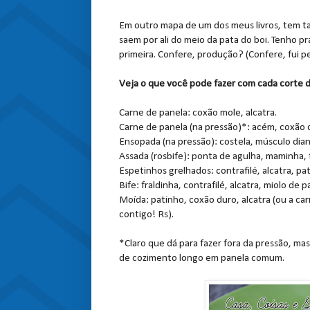
Em outro mapa de um dos meus livros, tem ta
saem por ali do meio da pata do boi. Tenho p
primeira. Confere, produção? (Confere, fui pe
Veja o que você pode fazer com cada corte d
Carne de panela: coxão mole, alcatra.
Carne de panela (na pressão)*: acém, coxão d
Ensopada (na pressão): costela, músculo dian
Assada (rosbife): ponta de agulha, maminha, fi
Espetinhos grelhados: contrafilé, alcatra, pa
Bife: fraldinha, contrafilé, alcatra, miolo de 
Moída: patinho, coxão duro, alcatra (ou a ca
contigo! Rs).
*Claro que dá para fazer fora da pressão, ma
de cozimento longo em panela comum.