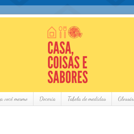
ça você mesmo
Doceria
Tabela de medidas
Glossár