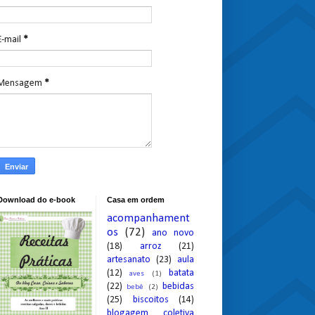
E-mail
*
Mensagem
*
Download do e-book
Casa em ordem
acompanhament
os
(72)
ano novo
(18)
arroz
(21)
artesanato
(23)
aula
(12)
batata
aves
(1)
(22)
bebidas
bebê
(2)
(25)
biscoitos
(14)
blogagem coletiva