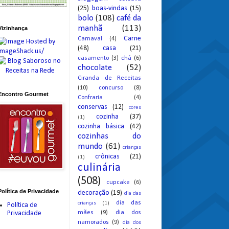
(25)
boas-vindas
(15)
bolo
(108)
café da
manhã
(113)
Vizinhança
Carne
Carnaval
(4)
(48)
casa
(21)
casamento
(3)
chá
(6)
chocolate
(52)
Ciranda de Receitas
(10)
concurso
(8)
Encontro Gourmet
Confraria
(4)
conservas
(12)
cores
cozinha
(37)
(1)
cozinha básica
(42)
cozinhas do
mundo
(61)
crianças
crônicas
(21)
(1)
culinária
(508)
cupcake
(6)
Política de Privacidade
decoração
(19)
dia das
dia das
crianças
(1)
Política de
mães
(9)
dia dos
Privacidade
namorados
(9)
dia dos