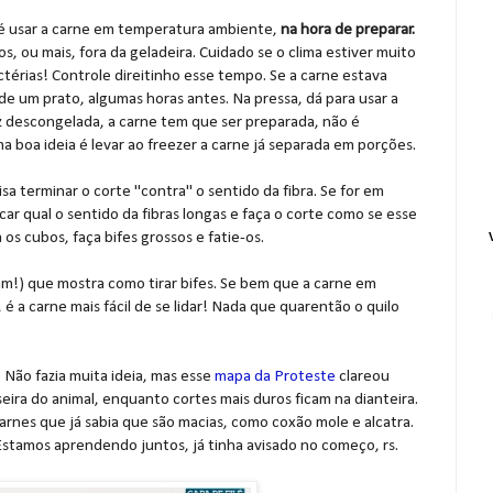
l é usar a carne em temperatura ambiente,
na hora de preparar.
s, ou mais, fora da geladeira. Cuidado se o clima estiver muito
térias! Controle direitinho esse tempo. Se a carne estava
e um prato, algumas horas antes. Na pressa, dá para usar a
 descongelada, a carne tem que ser preparada, não é
ma boa ideia é levar ao freezer a carne já separada em porções.
isa terminar o corte "contra" o sentido da fibra. Se for em
car qual o sentido da fibras longas e faça o corte como se esse
 os cubos, faça bifes grossos e fatie-os.
m!) que mostra como tirar bifes. Se bem que a carne em
 é a carne mais fácil de se lidar! Nada que quarentão o quilo
 Não fazia muita ideia, mas esse
mapa da Proteste
clareou
eira do animal, enquanto cortes mais duros ficam na dianteira.
carnes que já sabia que são macias, como coxão mole e alcatra.
Estamos aprendendo juntos, já tinha avisado no começo, rs.