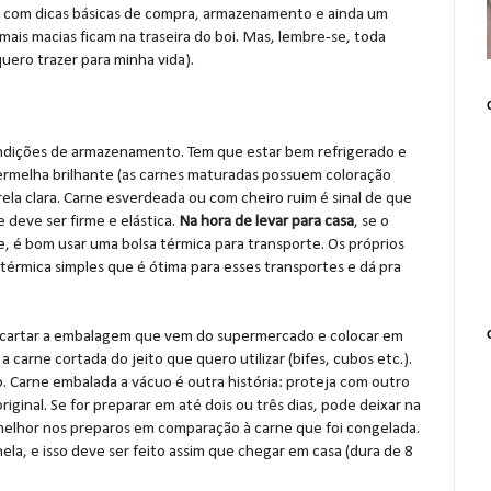
 com dicas básicas de compra, armazenamento e ainda um
mais macias ficam na traseira do boi. Mas, lembre-se, toda
uero trazer para minha vida).
 condições de armazenamento. Tem que estar bem refrigerado e
vermelha brilhante (as carnes maturadas possuem coloração
la clara. Carne esverdeada ou com cheiro ruim é sinal de que
 deve ser firme e elástica.
Na hora de levar para casa
, se o
, é bom usar uma bolsa térmica para transporte. Os próprios
rmica simples que é ótima para esses transportes e dá pra
scartar a embalagem que vem do supermercado e colocar em
carne cortada do jeito que quero utilizar (bifes, cubos etc.).
 Carne embalada a vácuo é outra história: proteja com outro
ginal. Se for preparar em até dois ou três dias, pode deixar na
melhor nos preparos em comparação à carne que foi congelada.
nela, e isso deve ser feito assim que chegar em casa (dura de 8