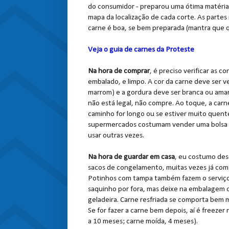
do consumidor - preparou uma ótima matéria
mapa da localização de cada corte. As partes 
carne é boa, se bem preparada (mantra que q
Veja o guia de carnes da Proteste
Na hora de comprar
, é preciso verificar as
embalado, e limpo. A cor da carne deve ser 
marrom) e a gordura deve ser branca ou amare
não está legal, não compre. Ao toque, a carne
caminho for longo ou se estiver muito quente
supermercados costumam vender uma bolsa té
usar outras vezes.
Na hora de guardar em casa
, eu costumo de
sacos de congelamento, muitas vezes já com a 
Potinhos com tampa também fazem o serviço.
saquinho por fora, mas deixe na embalagem ori
geladeira. Carne resfriada se comporta bem 
Se for fazer a carne bem depois, aí é freezer 
a 10 meses; carne moída, 4 meses).