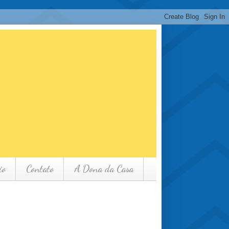
io
Contato
A Dona da Casa