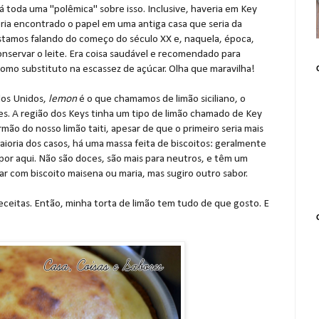
á toda uma "polêmica" sobre isso. Inclusive, haveria em Key
eria encontrado o papel em uma antiga casa que seria da
Estamos falando do começo do século XX e, naquela, época,
onservar o leite. Era coisa saudável e recomendado para
como substituto na escassez de açúcar. Olha que maravilha!
dos Unidos,
lemon
é o que chamamos de limão siciliano, o
es. A região dos Keys tinha um tipo de limão chamado de Key
mão do nosso limão taiti, apesar de que o primeiro seria mais
ioria dos casos, há uma massa feita de biscoitos: geralmente
por aqui. Não são doces, são mais para neutros, e têm um
r com biscoito maisena ou maria, mas sugiro outro sabor.
 receitas. Então, minha torta de limão tem tudo de que gosto. E