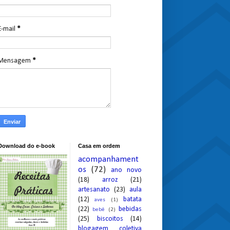
E-mail
*
Mensagem
*
Download do e-book
Casa em ordem
acompanhament
os
(72)
ano novo
(18)
arroz
(21)
artesanato
(23)
aula
(12)
batata
aves
(1)
(22)
bebidas
bebê
(2)
(25)
biscoitos
(14)
blogagem coletiva