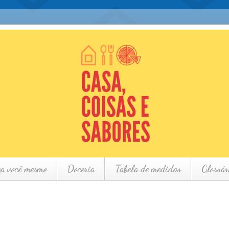
ça você mesmo
Doceria
Tabela de medidas
Glossár