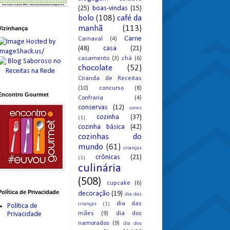
(25)
boas-vindas
(15)
bolo
(108)
café da
manhã
(113)
Vizinhança
Carne
Carnaval
(4)
(48)
casa
(21)
casamento
(3)
chá
(6)
chocolate
(52)
Ciranda de Receitas
(10)
concurso
(8)
Encontro Gourmet
Confraria
(4)
conservas
(12)
cores
cozinha
(37)
(1)
cozinha básica
(42)
cozinhas do
mundo
(61)
crianças
crônicas
(21)
(1)
culinária
(508)
cupcake
(6)
Política de Privacidade
decoração
(19)
dia das
dia das
crianças
(1)
Política de
mães
(9)
dia dos
Privacidade
namorados
(9)
dia dos