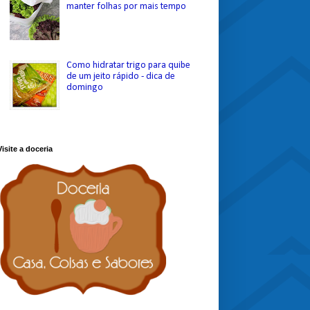
manter folhas por mais tempo
Como hidratar trigo para quibe
de um jeito rápido - dica de
domingo
Visite a doceria