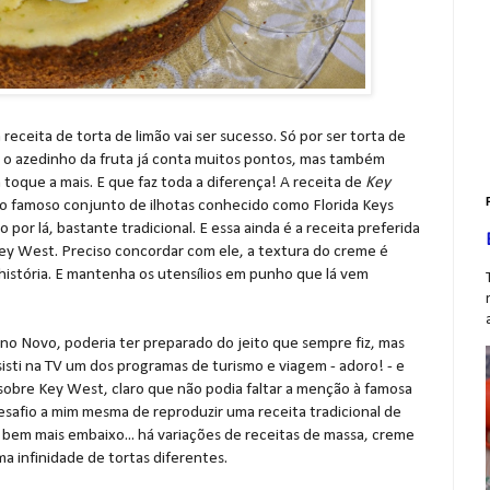
eceita de torta de limão vai ser sucesso. Só por ser torta de
om o azedinho da fruta já conta muitos pontos, mas também
toque a mais. E que faz toda a diferença! A receita de
Key
o famoso conjunto de ilhotas conhecido como Florida Keys
 por lá, bastante tradicional. E essa ainda é a receita preferida
Key West. Preciso concordar com ele, a textura do creme é
m história. E mantenha os utensílios em punho que lá vem
no Novo, poderia ter preparado do jeito que sempre fiz, mas
sisti na TV um dos programas de turismo e viagem - adoro! - e
 sobre Key West, claro que não podia faltar a menção à famosa
desafio a mim mesma de reproduzir uma receita tradicional de
a bem mais embaixo... há variações de receitas de massa, creme
ma infinidade de tortas diferentes.