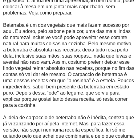
é gostoso. E ainda tem uma apresentação bem bonita, pode
colocar à mesa em um jantar mais caprichado, sem
problemas. Veja como preparar.
Beterraba é um dos vegetais que mais fazem sucesso por
aqui. Eu adoro, pelo sabor e pela cor, uma das mais lindas
da natureza! Inclusive você pode aproveitar esse corante
natural para muitas coisas na cozinha. Pelo mesmo motivo,
a beterraba é absoluta nas receitas: deixa tudo rosa perto
dela, inclusive suas mãos, suas roupas... nada que luvas e
avental não resolvam. Assim, costumo preferir deixar esse
lindo vegetal reinar absoluto nas receitas, porque no fim das
contas só vai dar ele mesmo. O carpaccio de beterraba é
uma dessas receitas em que "a rosinha" é a estrela. Poucos
ingredientes, sabor bem presente da beterraba em estado
puro. Depois dessa "ode" ao legume, que serviu para
explicar porque gostei tanto dessa receita, só resta correr
para a cozinha!
A ideia de carpaccio de beterraba não é inédita, certeza que
já vi zanzando por aí pela internet. Mas, para fazer essa
versão, não segui nenhuma receita específica, fui só me
guiando pelo que achei que combinaria e pelo que costuma