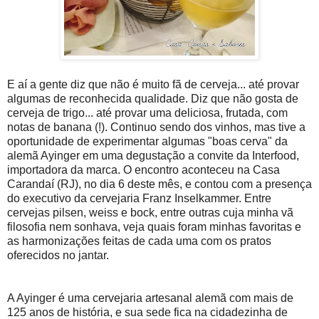
E aí a gente diz que não é muito fã de cerveja... até provar
algumas de reconhecida qualidade. Diz que não gosta de
cerveja de trigo... até provar uma deliciosa, frutada, com
notas de banana (!). Continuo sendo dos vinhos, mas tive a
oportunidade de experimentar algumas "boas cerva" da
alemã Ayinger em uma degustação a convite da Interfood,
importadora da marca. O encontro aconteceu na Casa
Carandaí (RJ), no dia 6 deste mês, e contou com a presença
do executivo da cervejaria Franz Inselkammer. Entre
cervejas pilsen, weiss e bock, entre outras cuja minha vã
filosofia nem sonhava, veja quais foram minhas favoritas e
as harmonizações feitas de cada uma com os pratos
oferecidos no jantar.
A Ayinger é uma cervejaria artesanal alemã com mais de
125 anos de história, e sua sede fica na cidadezinha de