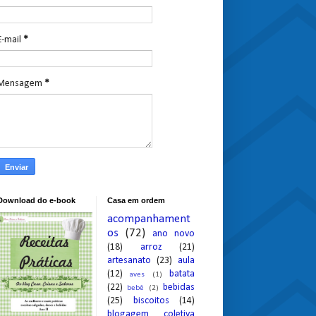
E-mail
*
Mensagem
*
Download do e-book
Casa em ordem
acompanhament
os
(72)
ano novo
(18)
arroz
(21)
artesanato
(23)
aula
(12)
batata
aves
(1)
(22)
bebidas
bebê
(2)
(25)
biscoitos
(14)
blogagem coletiva