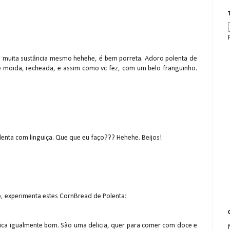
m muita sustância mesmo hehehe, é bem porreta. Adoro polenta de
ne moida, recheada, e assim como vc fez, com um belo franguinho.
enta com linguiça. Que que eu faço??? Hehehe. Beijos!
ito, experimenta estes CornBread de Polenta:
 fica igualmente bom. São uma delicia, quer para comer com doce e