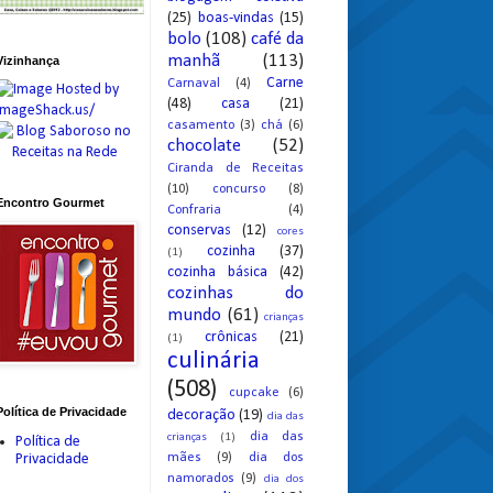
(25)
boas-vindas
(15)
bolo
(108)
café da
manhã
(113)
Vizinhança
Carne
Carnaval
(4)
(48)
casa
(21)
casamento
(3)
chá
(6)
chocolate
(52)
Ciranda de Receitas
(10)
concurso
(8)
Encontro Gourmet
Confraria
(4)
conservas
(12)
cores
cozinha
(37)
(1)
cozinha básica
(42)
cozinhas do
mundo
(61)
crianças
crônicas
(21)
(1)
culinária
(508)
cupcake
(6)
Política de Privacidade
decoração
(19)
dia das
dia das
crianças
(1)
Política de
mães
(9)
dia dos
Privacidade
namorados
(9)
dia dos