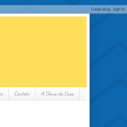
io
Contato
A Dona da Casa