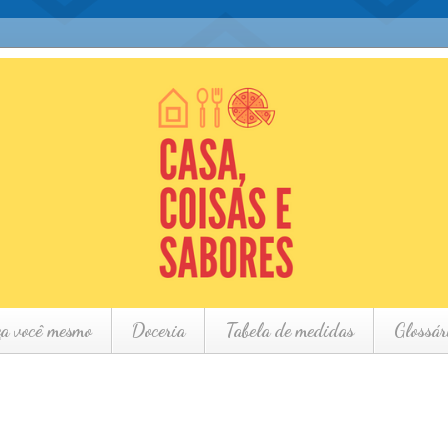
ça você mesmo
Doceria
Tabela de medidas
Glossár