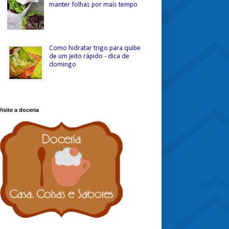
manter folhas por mais tempo
Como hidratar trigo para quibe
de um jeito rápido - dica de
domingo
Visite a doceria