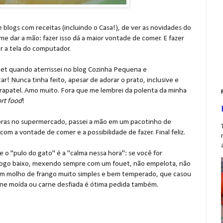
 e blogs com receitas (incluindo o Casa!), de ver as novidades do
dar a mão: fazer isso dá a maior vontade de comer. E fazer
r a tela do computador.
et quando aterrissei no blog Cozinha Pequena e
ar! Nunca tinha feito, apesar de adorar o prato, inclusive e
rapatel. Amo muito. Fora que me lembrei da polenta da minha
rt food
!
pras no supermercado, passei a mão em um pacotinho de
om a vontade de comer e a possibilidade de fazer. Final feliz.
ue o "pulo do gato" é a "calma nessa hora": se você for
 fogo baixo, mexendo sempre com um fouet, não empelota, não
 um molho de frango muito simples e bem temperado, que casou
ne moída ou carne desfiada é ótima pedida também.