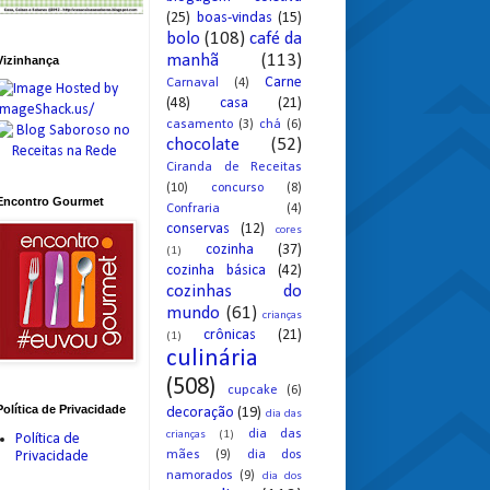
(25)
boas-vindas
(15)
bolo
(108)
café da
manhã
(113)
Vizinhança
Carne
Carnaval
(4)
(48)
casa
(21)
casamento
(3)
chá
(6)
chocolate
(52)
Ciranda de Receitas
(10)
concurso
(8)
Encontro Gourmet
Confraria
(4)
conservas
(12)
cores
cozinha
(37)
(1)
cozinha básica
(42)
cozinhas do
mundo
(61)
crianças
crônicas
(21)
(1)
culinária
(508)
cupcake
(6)
Política de Privacidade
decoração
(19)
dia das
dia das
crianças
(1)
Política de
mães
(9)
dia dos
Privacidade
namorados
(9)
dia dos