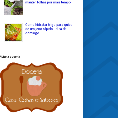
manter folhas por mais tempo
Como hidratar trigo para quibe
de um jeito rápido - dica de
domingo
Visite a doceria