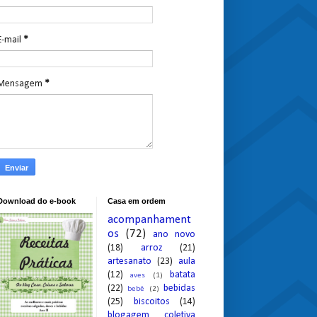
E-mail
*
Mensagem
*
Download do e-book
Casa em ordem
acompanhament
os
(72)
ano novo
(18)
arroz
(21)
artesanato
(23)
aula
(12)
batata
aves
(1)
(22)
bebidas
bebê
(2)
(25)
biscoitos
(14)
blogagem coletiva