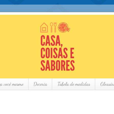
ça você mesmo
Doceria
Tabela de medidas
Glossár