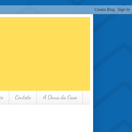
io
Contato
A Dona da Casa