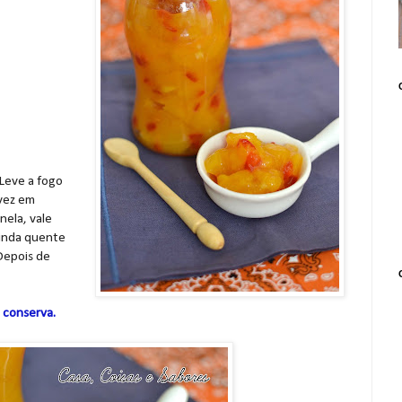
Leve a fogo
vez em
nela, vale
ainda quente
Depois de
a conserva.