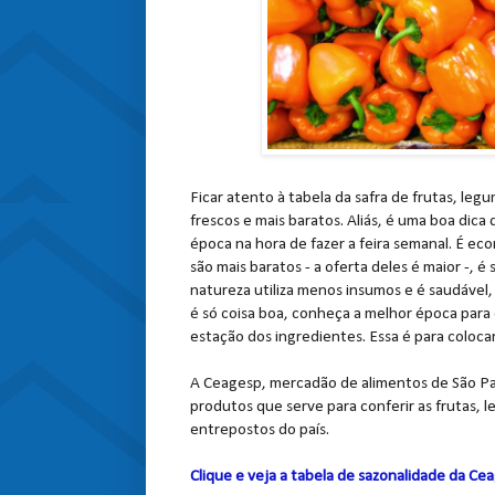
Ficar atento à tabela da safra de frutas, le
frescos e mais baratos. Aliás, é uma boa dic
época na hora de fazer a feira semanal. É e
são mais baratos - a oferta deles é maior -,
natureza utiliza menos insumos e é saudável
é só coisa boa, conheça a melhor época para
estação dos ingredientes. Essa é para colocar
A Ceagesp, mercadão de alimentos de São Pau
produtos que serve para conferir as frutas, 
entrepostos do país.
Clique e veja a tabela de sazonalidade da Ce