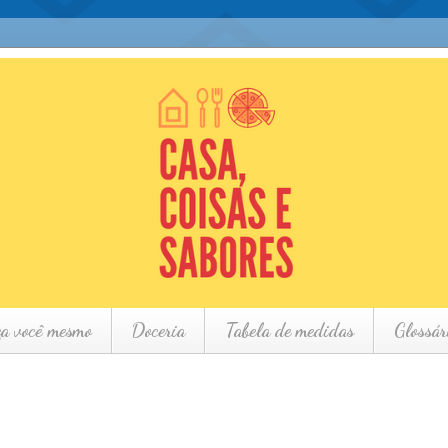
ça você mesmo
Doceria
Tabela de medidas
Glossár