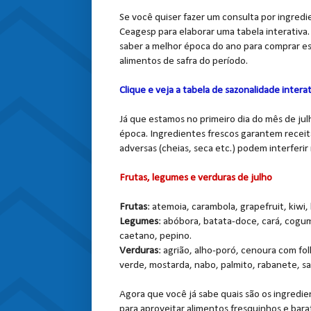
Se você quiser fazer um consulta por ingredi
Ceagesp para elaborar uma tabela interativa.
saber a melhor época do ano para comprar es
alimentos de safra do período.
Clique e veja a tabela de sazonalidade interat
Já que estamos no primeiro dia do mês de jul
época. Ingredientes frescos garantem receit
adversas (cheias, seca etc.) podem interferir
Frutas, legumes e verduras de julho
Frutas
: atemoia, carambola, grapefruit, kiwi,
Legumes
: abóbora, batata-doce, cará, cogu
caetano, pepino.
Verduras
: agrião, alho-poró, cenoura com fol
verde, mostarda, nabo, palmito, rabanete, sa
Agora que você já sabe quais são os ingredien
para aproveitar alimentos fresquinhos e bara