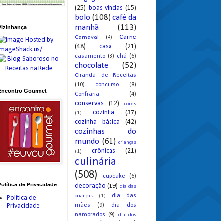
(25)
boas-vindas
(15)
bolo
(108)
café da
manhã
(113)
Vizinhança
Carne
Carnaval
(4)
(48)
casa
(21)
casamento
(3)
chá
(6)
chocolate
(52)
Ciranda de Receitas
(10)
concurso
(8)
Encontro Gourmet
Confraria
(4)
conservas
(12)
cores
cozinha
(37)
(1)
cozinha básica
(42)
cozinhas do
mundo
(61)
crianças
crônicas
(21)
(1)
culinária
(508)
cupcake
(6)
Política de Privacidade
decoração
(19)
dia das
dia das
crianças
(1)
Política de
mães
(9)
dia dos
Privacidade
namorados
(9)
dia dos