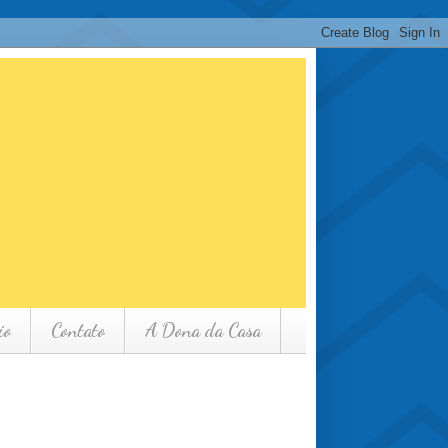
io
Contato
A Dona da Casa