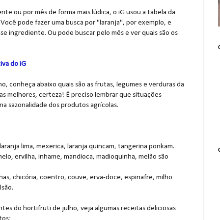
ente ou por mês de forma mais lúdica, o iG usou a tabela da
 Você pode fazer uma busca por "laranja", por exemplo, e
se ingrediente. Ou pode buscar pelo mês e ver quais são os
iva do iG
ho, conheça abaixo quais são as frutas, legumes e verduras da
as melhores, certeza! É preciso lembrar que situações
 na sazonalidade dos produtos agrícolas.
 laranja lima, mexerica, laranja quincam, tangerina ponkam.
melo, ervilha, inhame, mandioca, madioquinha, melão são
has, chicória, coentro, couve, erva-doce, espinafre, milho
lsão.
tes do hortifruti de julho, veja algumas receitas deliciosas
tos: