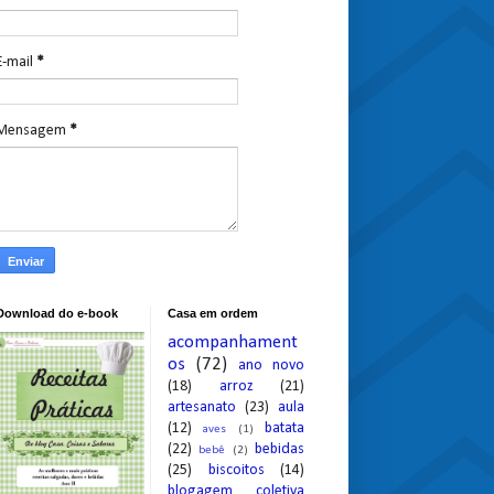
E-mail
*
Mensagem
*
Download do e-book
Casa em ordem
acompanhament
os
(72)
ano novo
(18)
arroz
(21)
artesanato
(23)
aula
(12)
batata
aves
(1)
(22)
bebidas
bebê
(2)
(25)
biscoitos
(14)
blogagem coletiva