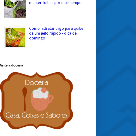
manter folhas por mais tempo
Como hidratar trigo para quibe
de um jeito rápido - dica de
domingo
Visite a doceria