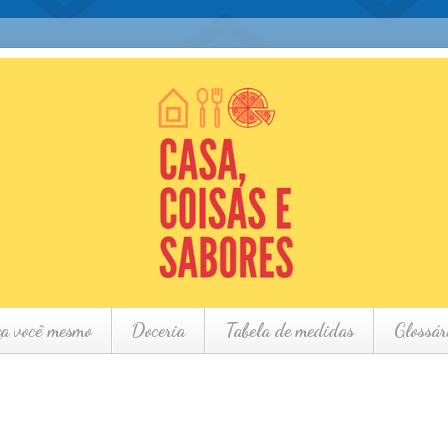
ça você mesmo
Doceria
Tabela de medidas
Glossár