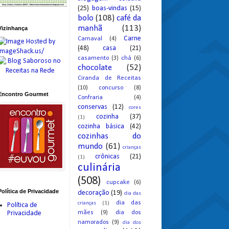
(25)
boas-vindas
(15)
bolo
(108)
café da
manhã
(113)
Vizinhança
Carne
Carnaval
(4)
(48)
casa
(21)
casamento
(3)
chá
(6)
chocolate
(52)
Ciranda de Receitas
(10)
concurso
(8)
Encontro Gourmet
Confraria
(4)
conservas
(12)
cores
cozinha
(37)
(1)
cozinha básica
(42)
cozinhas do
mundo
(61)
crianças
crônicas
(21)
(1)
culinária
(508)
cupcake
(6)
Política de Privacidade
decoração
(19)
dia das
dia das
crianças
(1)
Política de
mães
(9)
dia dos
Privacidade
namorados
(9)
dia dos