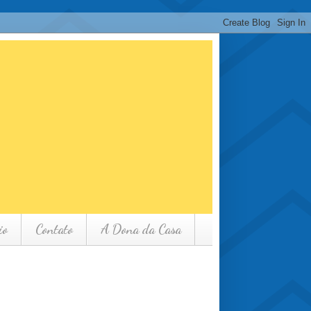
io
Contato
A Dona da Casa