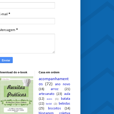
E-mail
*
Mensagem
*
Download do e-book
Casa em ordem
acompanhament
os
(72)
ano novo
(18)
arroz
(21)
artesanato
(23)
aula
(12)
batata
aves
(1)
(22)
bebidas
bebê
(2)
(25)
biscoitos
(14)
blogagem coletiva