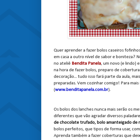
Quer aprender a fazer bolos caseiros fofinho
em casa a outro nível de sabor e boniteza? N
no ateliê
Bendita Panela
, um novo (e lindo) 
na hora de fazer bolos, preparo de coberturas
decoração... tudo isso fará parte da aula, ma
preparadas. Vem cozinhar comigo! Para mais i
(
www.benditapanela.com.br
).
Os bolos dos lanches nunca mais serão os m
diferentes que vão agradar diversos paladar
de chocolate trufado, bolo amanteigado de 
bolos perfeitos, que tipos de forma usar, com
Aprenda também a fazer coberturas que deixar