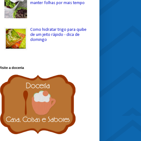
manter folhas por mais tempo
Como hidratar trigo para quibe
de um jeito rápido - dica de
domingo
Visite a doceria