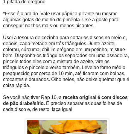
1 pitada de orégano
*Esse é o ardido. Vale usar páprica picante ou mesmo
algumas gotas de molho de pimenta. Use a gosto para
conseguir nachos mais ou menos picantes.
Usei a tesoura de cozinha para cortar os discos no meio e,
depois, cada metade em três triângulos. Junte azeite,
colorau, cúrcuma, chilli e orégano em um potinho, misture
bem. Disponha os triângulos separados em uma assadeira,
pincele todos eles com a mistura de azeite, vire os
triângulos e pincele o verso também. Leve ao forno médio
preaquecido por cerca de 10 min, até ficaram com bolhas,
crocantes e dourados. Olho neles, não deixe queimar que é
coisa rápida.
Se você não tiver Rap 10, a
receita original é com discos
de pão árabe/sírio
. É preciso separar as duas folhas de
cada disco e, de resto, faça igual.