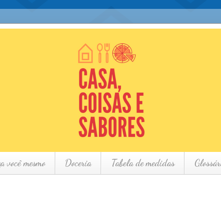
ça você mesmo
Doceria
Tabela de medidas
Glossár