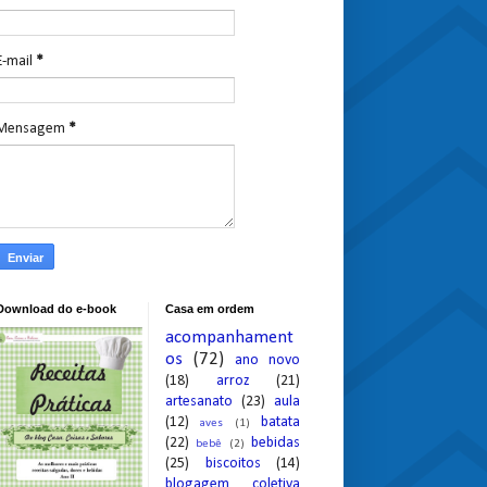
E-mail
*
Mensagem
*
Download do e-book
Casa em ordem
acompanhament
os
(72)
ano novo
(18)
arroz
(21)
artesanato
(23)
aula
(12)
batata
aves
(1)
(22)
bebidas
bebê
(2)
(25)
biscoitos
(14)
blogagem coletiva