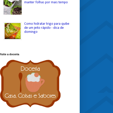
manter folhas por mais tempo
Como hidratar trigo para quibe
de um jeito rápido - dica de
domingo
Visite a doceria