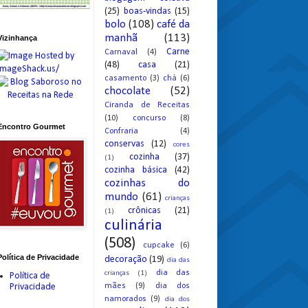
(25)
boas-vindas
(15)
bolo
(108)
café da
manhã
(113)
Vizinhança
Carne
Carnaval
(4)
(48)
casa
(21)
casamento
(3)
chá
(6)
chocolate
(52)
Ciranda de Receitas
(10)
concurso
(8)
Encontro Gourmet
Confraria
(4)
conservas
(12)
cores
cozinha
(37)
(1)
cozinha básica
(42)
cozinhas do
mundo
(61)
crianças
crônicas
(21)
(1)
culinária
(508)
cupcake
(6)
Política de Privacidade
decoração
(19)
dia das
dia das
crianças
(1)
Política de
mães
(9)
dia dos
Privacidade
namorados
(9)
dia dos