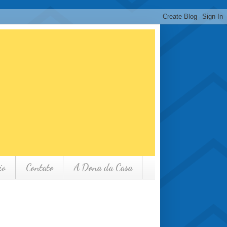
io
Contato
A Dona da Casa