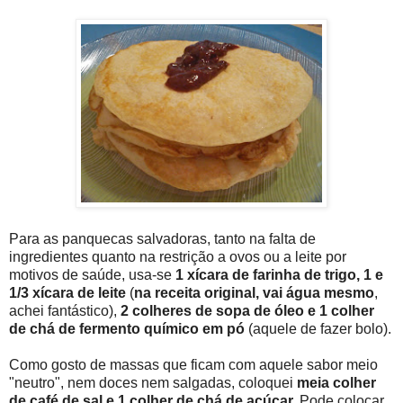
Para as panquecas salvadoras, tanto na falta de
ingredientes quanto na restrição a ovos ou a leite por
motivos de saúde, usa-se
1 xícara de farinha de trigo, 1 e
1/3 xícara de leite
(
na receita original, vai água mesmo
,
achei fantástico),
2 colheres de sopa de óleo e 1 colher
de chá de fermento químico em pó
(aquele de fazer bolo).
Como gosto de massas que ficam com aquele sabor meio
"neutro", nem doces nem salgadas, coloquei
meia colher
de café de sal e 1 colher de chá de açúcar.
Pode colocar