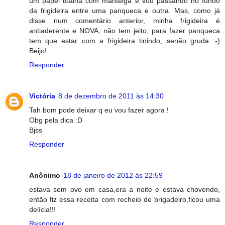
um papel toalha com manteiga e vou passando no fundo
da frigideira entre uma panqueca e outra. Mas, como já
disse num comentário anterior, minha frigideira é
antiaderente e NOVA, não tem jeito, para fazer panqueca
tem que estar com a frigideira tinindo, senão gruda :-)
Beijo!
Responder
Victória
8 de dezembro de 2011 às 14:30
Tah bom pode deixar q eu vou fazer agora !
Obg pela dica :D
Bjss
Responder
Anônimo
18 de janeiro de 2012 às 22:59
estava sem ovo em casa,era a noite e estava chovendo,
então fiz essa receita com recheio de brigadeiro,ficou uma
delícia!!!
Responder