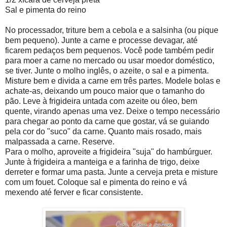
Sal e pimenta do reino
No processador, triture bem a cebola e a salsinha (ou pique
bem pequeno). Junte a carne e processe devagar, até
ficarem pedaços bem pequenos. Você pode também pedir
para moer a carne no mercado ou usar moedor doméstico,
se tiver. Junte o molho inglês, o azeite, o sal e a pimenta.
Misture bem e divida a carne em três partes. Modele bolas e
achate-as, deixando um pouco maior que o tamanho do
pão. Leve à frigideira untada com azeite ou óleo, bem
quente, virando apenas uma vez. Deixe o tempo necessário
para chegar ao ponto da carne que gostar, vá se guiando
pela cor do "suco" da carne. Quanto mais rosado, mais
malpassada a carne. Reserve.
Para o molho, aproveite a frigideira "suja" do hambúrguer.
Junte à frigideira a manteiga e a farinha de trigo, deixe
derreter e formar uma pasta. Junte a cerveja preta e misture
com um fouet. Coloque sal e pimenta do reino e vá
mexendo até ferver e ficar consistente.