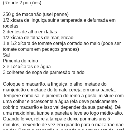
(Rende 2 porções)
250 g de macarrão (usei penne)
1/2 xícara de linguiça suína temperada e defumada em
rodelas
2 dentes de alho em fatias
1/2 xícara de folhas de manjericão
1 e 1/2 xícara de tomate cereja cortado ao meio (pode ser
tomate comum em pedaços grandes)
Sal
Pimenta do reino
2 e 1/2 xícaras de água
3 colheres de sopa de parmesão ralado
Coloque o macarrão, a linguiça, o alho, metade do
manjericão e metade do tomate cereja em uma panela.
Tempere como sal e pimenta do reino a gosto, misture com
uma colher e acrescente a água (ela deve praticamente
cobrir o macarrão e isso vai depender da sua panela). Dê
uma mexidinha, tampe a panela e leve ao fogo médio-alto.
Quando ferver, retire a tampa e deixe por mais uns 5
minutos, mexendo de vez em quando para o macarrão não