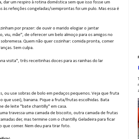
ida, dar um respiro à rotina doméstica sem que isso fosse um
ás às refeições congeladas/semiprontas foi um pulo. Mas essa é
nham por prazer: de ouvir o marido elogiar o jantar
o, viu, mãe", de oferecer um belo almoço para os amigos no
 sobremesa. Quem não quer cozinhar: comida pronta, comer
ranças. Sem culpa.
 visita", três receitinhas doces para as rainhas do lar
s, ou use sobras de bolo em pedaços pequenos. Veja que fruta
o que usei), banana. Pique a fruta/frutas escolhidas. Bata
e de leite "bate chantilly" em casa.
 uma travessa uma camada de biscoito, outra camada de frutas
amadas der, mas termine com o chantilly. Geladeira para ficar
do que comer. Nem deu para tirar foto.