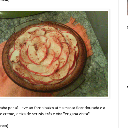
lícia
)
aba por aí. Leve ao forno baixo até a massa ficar dourada e a
 creme, deixa de ser zás-trás e vira "engana visita".
anco
)