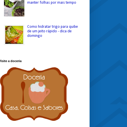
manter folhas por mais tempo
Como hidratar trigo para quibe
de um jeito rápido - dica de
domingo
Visite a doceria