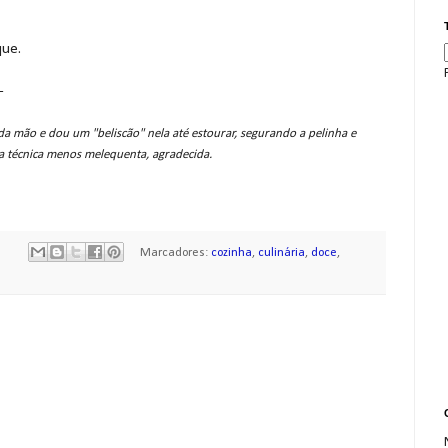
que.
-
da mão e dou um "beliscão" nela até estourar, segurando a pelinha e
a técnica menos melequenta, agradecida.
Marcadores:
cozinha
,
culinária
,
doce
,