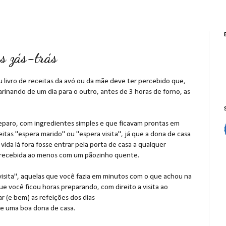
as zás-trás
 livro de receitas da avó ou da mãe deve ter percebido que,
rinando de um dia para o outro, antes de 3 horas de forno, as
preparo, com ingredientes simples e que ficavam prontas em
as "espera marido" ou "espera visita", já que a dona de casa
da lá fora fosse entrar pela porta de casa a qualquer
 recebida ao menos com um pãozinho quente.
isita", aquelas que você fazia em minutos com o que achou na
ue você ficou horas preparando, com direito a visita ao
r (e bem) as refeições dos dias
de uma boa dona de casa.