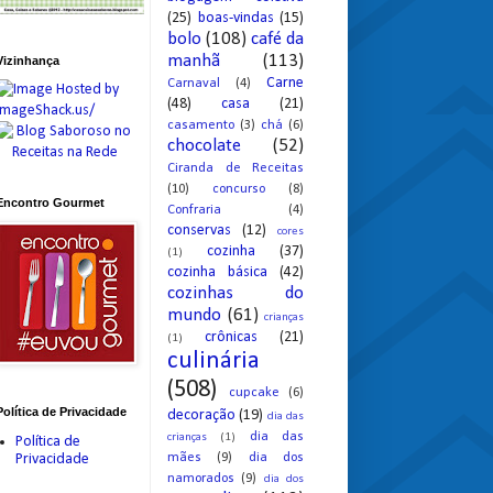
(25)
boas-vindas
(15)
bolo
(108)
café da
manhã
(113)
Vizinhança
Carne
Carnaval
(4)
(48)
casa
(21)
casamento
(3)
chá
(6)
chocolate
(52)
Ciranda de Receitas
(10)
concurso
(8)
Encontro Gourmet
Confraria
(4)
conservas
(12)
cores
cozinha
(37)
(1)
cozinha básica
(42)
cozinhas do
mundo
(61)
crianças
crônicas
(21)
(1)
culinária
(508)
cupcake
(6)
Política de Privacidade
decoração
(19)
dia das
dia das
crianças
(1)
Política de
mães
(9)
dia dos
Privacidade
namorados
(9)
dia dos