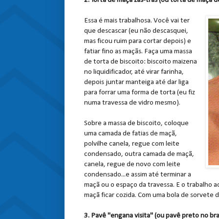
2. Torta de maçã zás-trás (ou torta de maçã de
Essa é mais trabalhosa. Você vai ter
que descascar (eu não descasquei,
mas ficou ruim para cortar depois) e
fatiar fino as maçãs. Faça uma massa
de torta de biscoito: biscoito maizena
no liquidificador, até virar farinha,
depois juntar manteiga até dar liga
para forrar uma forma de torta (eu fiz
numa travessa de vidro mesmo).
Sobre a massa de biscoito, coloque
uma camada de fatias de maçã,
polvilhe canela, regue com leite
condensado, outra camada de maçã,
canela, regue de novo com leite
condensado...e assim até terminar a
maçã ou o espaço da travessa. E o trabalho ac
maçã ficar cozida. Com uma bola de sorvete de
3. Pavê "engana visita" (ou pavê preto no br