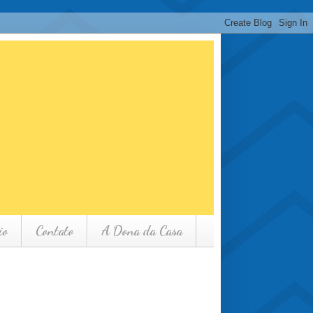
io
Contato
A Dona da Casa