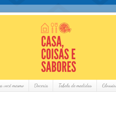
ça você mesmo
Doceria
Tabela de medidas
Glossár