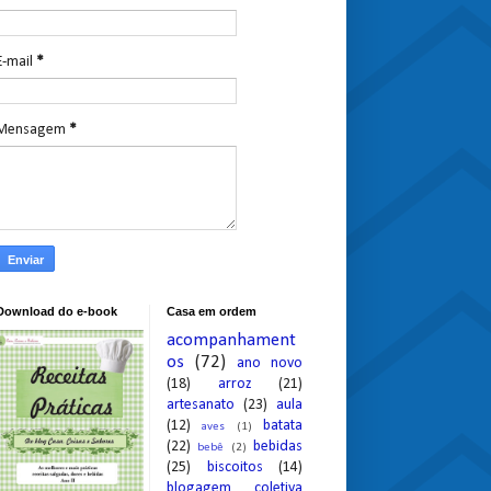
E-mail
*
Mensagem
*
Download do e-book
Casa em ordem
acompanhament
os
(72)
ano novo
(18)
arroz
(21)
artesanato
(23)
aula
(12)
batata
aves
(1)
(22)
bebidas
bebê
(2)
(25)
biscoitos
(14)
blogagem coletiva