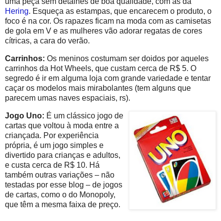
uma peça sem detalhes de boa qualidade, com as da
Hering
. Esqueça as estampas, que encarecem o produto, o
foco é na cor. Os rapazes ficam na moda com as camisetas
de gola em V e as mulheres vão adorar regatas de cores
cítricas, a cara do verão.
Carrinhos:
Os meninos costumam ser doidos por aqueles
carrinhos da Hot Wheels, que custam cerca de R$ 5. O
segredo é ir em alguma loja com grande variedade e tentar
caçar os modelos mais mirabolantes (tem alguns que
parecem umas naves espaciais, rs).
Jogo Uno:
É um clássico jogo de
cartas que voltou à moda entre a
criançada. Por experiência
própria, é um jogo simples e
divertido para crianças e adultos,
e custa cerca de R$ 10. Há
também outras variações – não
testadas por esse blog – de jogos
de cartas, como o do Monopoly,
que têm a mesma faixa de preço.