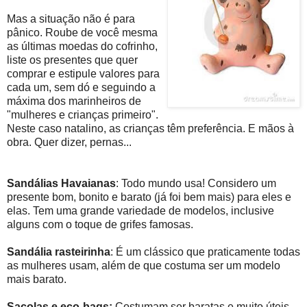
Mas a situação não é para
pânico. Roube de você mesma
as últimas moedas do cofrinho,
liste os presentes que quer
comprar e estipule valores para
cada um, sem dó e seguindo a
máxima dos marinheiros de
"mulheres e crianças primeiro".
Neste caso natalino, as crianças têm preferência. E mãos à
obra. Quer dizer, pernas...
Sandálias Havaianas
: Todo mundo usa! Considero um
presente bom, bonito e barato (já foi bem mais) para eles e
elas. Tem uma grande variedade de modelos, inclusive
alguns com o toque de grifes famosas.
Sandália rasteirinha
: É um clássico que praticamente todas
as mulheres usam, além de que costuma ser um modelo
mais barato.
Sacolas e eco-bags:
Costumam ser baratas e muito úteis,