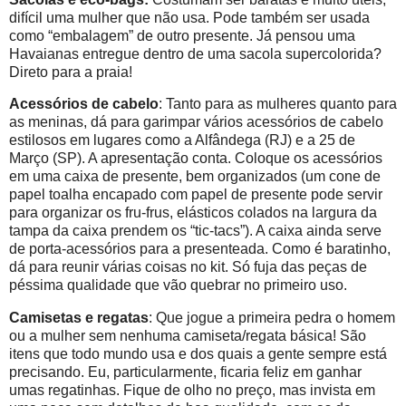
difícil uma mulher que não usa. Pode também ser usada
como “embalagem” de outro presente. Já pensou uma
Havaianas entregue dentro de uma sacola supercolorida?
Direto para a praia!
Acessórios de cabelo
: Tanto para as mulheres quanto para
as meninas, dá para garimpar vários acessórios de cabelo
estilosos em lugares como a Alfândega (RJ) e a 25 de
Março (SP). A apresentação conta. Coloque os acessórios
em uma caixa de presente, bem organizados (um cone de
papel toalha encapado com papel de presente pode servir
para organizar os fru-frus, elásticos colados na largura da
tampa da caixa prendem os “tic-tacs”). A caixa ainda serve
de porta-acessórios para a presenteada.
Como é baratinho,
dá para reunir várias coisas no kit. Só fuja das peças de
péssima qualidade que vão quebrar no primeiro uso.
Camisetas e regatas
: Que jogue a primeira pedra o homem
ou a mulher sem nenhuma camiseta/regata básica! São
itens que todo mundo usa e dos quais a gente sempre está
precisando. Eu, particularmente, ficaria feliz em ganhar
umas regatinhas. Fique de olho no preço, mas invista em